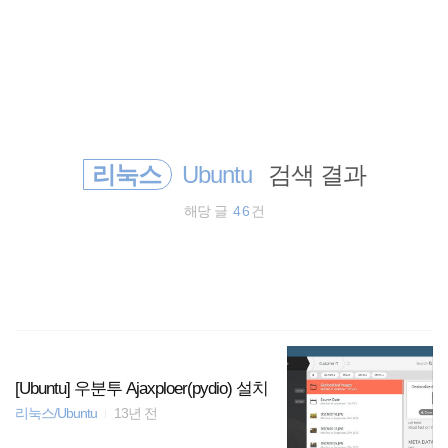
검
본
색
문
으
로
polyfill
바
로
태그
방명록
가
property
기
리눅스
Ubuntu
검색 결과
html5
해당 글
46
건
Plugin
CSS
app
Editor
[Ubuntu] 우분투 Ajaxploer(pydio) 설치
리눅스/Ubuntu
13년 전
server