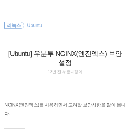
검
본
색
문
으
로
Command
바
리눅스
Ubuntu
로
태그
방명록
가
HTML
기
CSS
[Ubuntu] 우분투 NGINX(엔진엑스) 보안
설정
Utility
by
13년 전
흉내쟁이
Linux
app
NGINX(엔진엑스)를 사용하면서 고려할 보안사항을 알아 봅니
JavaScript
다.
Windows