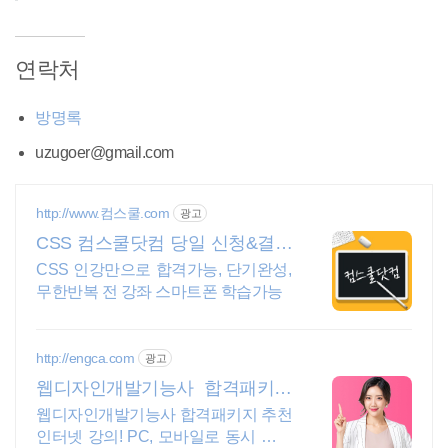
연락처
방명록
uzugoer@gmail.com
http://www.컴스쿨.com
광고
CSS 컴스쿨닷컴 당일 신청&결제
시 기프티콘!
CSS 인강만으로 합격가능, 단기완성,
무한반복 전 강좌 스마트폰 학습가능
http://engca.com
광고
웹디자인개발기능사 합격패키지
PC/스마트폰 동영상강의
웹디자인개발기능사 합격패키지 추천
인터넷 강의! PC, 모바일로 동시 수강