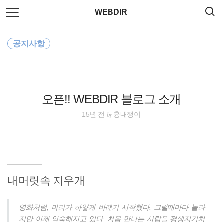
검
본
WEBDIR
색
문
으
로
Editor
바
공지사항
로
태그
방명록
가
server
기
Wordpress
오픈!! WEBDIR 블로그 소개
polyfill
by
15년 전
흉내쟁이
Command
JavaScript
내머릿속 지우개
CentOS
영화처럼, 머리가 하얗게 바래기 시작했다. 그럴때마다 놀라
ubuntu
지만 이제 익숙해지고 있다. 처음 만나는 사람을 평생지기처