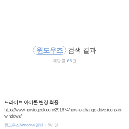
검
본
색
문
으
로
Plugin
바
로
태그
방명록
가
Windows
기
윈도우즈
검색 결과
Command
해당 글
68
건
HTML
CSS
JavaScript
드라이브 아이콘 변경 최종
Utility
https://www.howtogeek.com/291674/how-to-change-drive-icons-in-
windows/
jQuery
윈도우즈/Windows 일반
8년 전