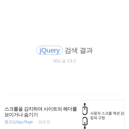
검
본
색
문
으
로
CentOS
바
로
태그
방명록
가
HTML
기
jQuery
검색 결과
Linux
해당 글
13
건
html5
Command
server
CSS
스크롤을 감지하여 사이트의 헤더를
보이거나 숨기기
웹코딩/App,Plugin
11년 전
polyfill