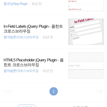
웹코딩/App,Plugin
11년 전
In-Field Labels jQuery Plugin - 폼힌트
크로스브라우징
웹개발론/크로스브라우징
11년 전
HTML5 Placeholder jQuery Plugin - 폼
힌트 크로스브라우징
웹개발론/크로스브라우징
11년 전
이전
1
다음
RECENTLY
사