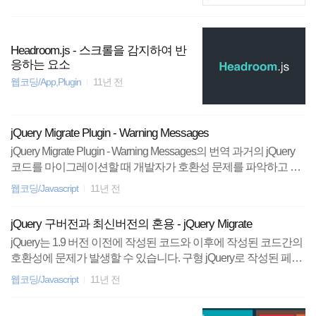
Headroom.js - 스크롤을 감지하여 반
응하는 요소
웹코딩/App,Plugin
11년 전
jQuery Migrate Plugin - Warning Messages
jQuery Migrate Plugin - Warning Messages의 번역 과거의 jQuery
코드를 마이그레이션할 때 개발자가 호환성 문제를 파악하고 문
제를 해결할 수 있도록 개발(비압축)버전을 사용하여 콘솔 경고
웹코딩/Javascript
11년 전
메세지를 출력하는 환경을 마련해야한다. 메세지는 각각의 고유
한 메세지를 콘솔에 한번만 나타낸다. 대부분의 경우 이 메세지는
jQuery 구버전과 최신버전의 혼용 - jQuery Migrate
단순히 경고를 출력하며, jQuery Migrate를 사용하는 동안 제대로
jQuery는 1.9 버전 이전에 작성된 코드와 이후에 작성된 코드간의
작동하겠지만, 이 플러그인을 사용하지 않아도 되도록 코드를 변
호환성에 문제가 발생할 수 있습니다. 구형 jQuery로 작성된 페이
경하는 것을 추천한다. production(생산-압축) 버전의 경우는 이 경
지에 최신버전의 jQuery를 필요로하는 플러그인이나 기타 스크
고를 생성하지 않을뿐, 여전히 호환성 문제들을 내포하고 있다.
웹코딩/Javascript
11년 전
립트를 삽입하다보면 발생하는 문제인데 이를 해결하는 방법중
이 플러그인에 의해 생성된 모든 경고는 식별하기 쉽게 `jQMIGRA
에 하나로 jQuery Migrate를 사용할 수 있습니다. jQuery Migrate 소
TE`의 단어로 시작하며,..