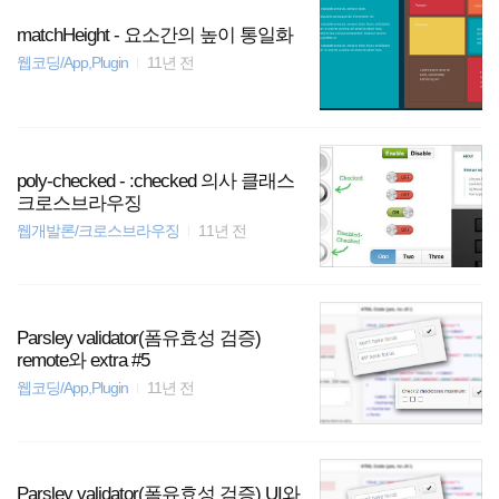
개 이 플러그인은 jQuery 1.9 버전에서 제거된 API들을 탐지하고
복원하는데 사용한다. 플러그인이 생성하는 메시지에 대한 자세
matchHeight - 요소간의 높이 통일화
한 내용을 참조하려면 경고페이지를 보라. jQuery 1.9로 변경하는
웹코딩/App,Plugin
11년 전
것에 대한 더 많은 정보를 원한다면 업그레이드 가이드와 블로그
를 참조하라. jQuery Migrate 설치법 웹페이지에 jQuery를 삽입하
고 그 뒤에 마이그레..
poly-checked - :checked 의사 클래스
크로스브라우징
웹개발론/크로스브라우징
11년 전
Parsley validator(폼유효성 검증)
remote와 extra #5
웹코딩/App,Plugin
11년 전
Parsley validator(폼유효성 검증) UI와