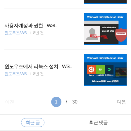
사용자계정과 권한 - WSL
윈도우즈/WSL
8년 전
윈도우즈에서 리눅스 설치 - WSL
윈도우즈/WSL
8년 전
이전
1
30
다음
RECENTLY
사
최근 글
최근 댓글
이
드