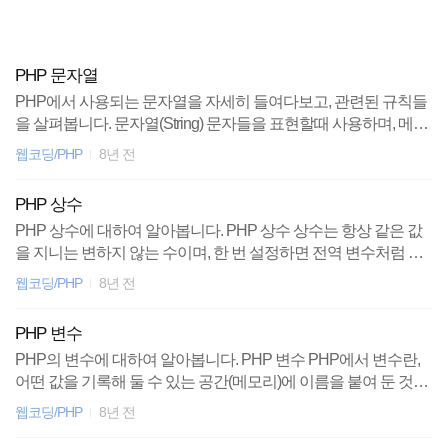
검
본
색
문
으
로
PHP 문자열
HTML
바
PHP에서 사용되는 문자열을 자세히 들여다보고, 관련된 규칙들
로
태그
방명록
가
을 살펴봅니다. 문자열(String) 문자들을 표현할때 사용하며, 메모
property
기
리 공간의 제약이 없다. 즉, 문자열의 길이에 상관없이 제한 없는
웹코딩/PHP
8년 전
문자열을 지원한다. 문자열은 큰따옴표("), 작은따옴표('), 히어닥
Plugin
문법(Heredoc), 나우닥문법(Nowdoc)을 이용하여 할당할 수 있다.
PHP 상수
큰따옴표 "Hello $name \n" 와 같이 큰따옴표 사이에 문자열을 써
polyfill
PHP 상수에 대하여 알아봅니다. PHP 상수 상수는 항상 같은 값
넣으면 PHP는 문자열을 해석하는 절차를 거친다. 큰따옴표 내부
을 지니는 변하지 않는 수이며, 한 번 설정하면 전역 변수처럼 사
에 변수가 있다는 이는 변수의 값을 출력하고 특수문자가 있다면
용할 수 있다. 한번 설정된 값은 변경할 수 없다. 대소문자 구별을
server
특수문자에 부여된 바를 행한다. 큰따옴표 내부에서 사용될 수 있
웹코딩/PHP
8년 전
하지만 관례적으로 대문자로 표기한다. define() 함수를 사용해 상
는 특수문자는 아래와 같다. 특수문자 의미 \n 개행문자(줄 바꿈) \r
수를 정의한다. 상수도 변수와 마찬가지로 미리 정의된 상수가 존
캐리지 리턴(현재 위치를 나타내는 ..
app
PHP 변수
재한다. 예약 상수를 참고하도록 하자.
PHP의 변수에 대하여 알아봅니다. PHP 변수 PHP에서 변수란,
ubuntu
어떤 값을 기록해 둘 수 있는 공간(메모리)에 이름을 붙여 둔 것이
다. $변수명과 같은 형식으로 정의하며, 대입연산자(=)를 사용하
웹코딩/PHP
8년 전
Linux
여 값을 할당할 수 있다. PHP 변수 규칙 PHP에서 변수명은 아래
에서 제시하는 변수명 규칙을 따르며, 이를 어긴다면 오류가 발생