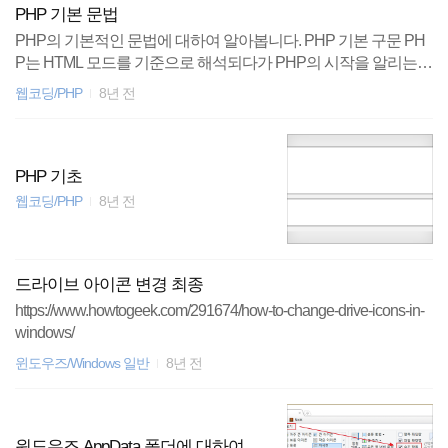
PHP 기본 문법
한다. 변수명은 반드시 $(달러표시)로 시작해야 한다. 변수명은 적
PHP의 기본적인 문법에 대하여 알아봅니다. PHP 기본 구문 PH
어도 하나 이상의 문자를 가져야 한다. $ 표시 다음에 오는 첫 번
P는 HTML 모드를 기준으로 해석되다가 PHP의 시작을 알리는
째 문자는 알파벳이거나 _(언더바)여야 한다. 이후에는 알파벳, 언
시작태그를 만나면 PHP 모드로 전환하여 해석된다. 이런 방식의
더바 또는 숫자가 가능하다. $와 _를 제외한 모든 특수문자와 빈
웹코딩/PHP
8년 전
해석은 시작과 끝 태그 밖에 있는 부분은 PHP 해석기가 무시하게
칸은 변수명에 포함되면 안된다. 또한, 기존의 프로그래머들이 관
되므로, PHP가 어떠한 문서에도 포함될 수 있는 근거가 된다. 이
행적으로 사용해오던 규칙들도 있다. 이러한 규칙은 PHP ..
부분은 PHP 해석기가 무시한다. PHP의 시작태그 와 끝태그 시
작태그 끝태그 설명 XML과 구분하기 위한 방법 간소화된 방법으
PHP 기초
로 PHP의 기본설정은 짧은 태그를 허용하지 않는다. php.ini 파일
웹코딩/PHP
8년 전
의 short_open_tag = On 으로 변경하면 사용가능하다. ASP 방식
스크립트 방식 은 ""을 간단히 쓴 모양입니다 을 간단히 쓴 모양입
니다 가장 보편적인 방식은, 첫번째 방..
드라이브 아이콘 변경 최종
https://www.howtogeek.com/291674/how-to-change-drive-icons-in-
windows/
윈도우즈/Windows 일반
8년 전
윈도우즈 AppData 폴더에 대하여