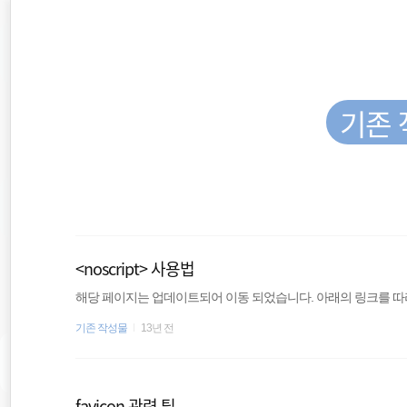
재
본
문
검
위
으
색
로
바
치
로
가
기존 
::
기
Windows
app
<noscript> 사용법
Editor
해당 페이지는 업데이트되어 이동 되었습니다. 아래의 링크를 따라 이동하세
기존 작성물
13년 전
Command
Wordpress
favicon 관련 팁