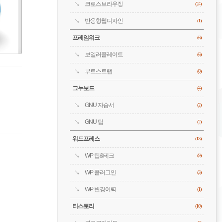
크로스브라우징
(24)
반응형웹디자인
(1)
프레임워크
(6)
보일러플레이트
(6)
부트스트랩
(0)
그누보드
(4)
GNU 자습서
(2)
GNU 팁
(2)
워드프레스
(13)
WP 팁&테크
(9)
WP 플러그인
(3)
WP 변경이력
(1)
티스토리
(10)