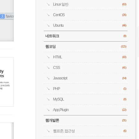
Linux 일반
(63)
CentOS
(26)
Ubuntu
(46)
네트워크
(8)
웹코딩
(125)
HTML
(43)
CSS
(41)
Javascript
(14)
PHP
(5)
MySQL
(0)
App,Plugin
(22)
웹개발론
(31)
웹표준, 접근성
(6)