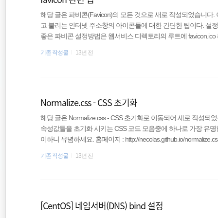
server
해당 글은 파비콘(Favicon)의 모든 것으로 새로 작성되었습니다. 
고 불리는 인터넷 주소창의 아이콘들에 대한 간단한 팁이다. 설
좋은 파비콘 설정방법은 웹서비스 디렉토리의 루트에 favicon.i
element
이다. 만약에 루트 디렉토리에 favicon.ico 파일을 위치시키
기존 작성물
13년 전
구문처럼 이미지 경로를 알려주어야 한다(head에 작성). 파일의 크기
Plugin
아이콘파일을 준비하도록 한다. 아이콘파일은 여러개의 사이즈에
를 수용할 수 있다. 만약에 png 등의 ..
Normalize.css - CSS 초기화
해당 글은 Normalize.css - CSS 초기화로 이동되어 새로 작
속성값들을 초기화 시키는 CSS 코드 모음중에 하나로 가장 유명
이하니 유념하세요. 홈페이지 : http://necolas.github.io/normalize.cs
========================================== HTML5 displa
기존 작성물
13년 전
================================================
지..
[CentOS] 네임서버(DNS) bind 설정