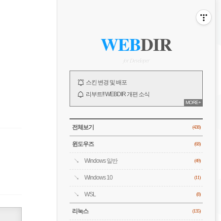
비
게
ABOUT
사
WEB
DIR
이
이
드
바
for Developer
션
NOTICE
스킨 변경 및 배포
리부트!! WEBDIR 개편 소식
MORE+
오픈!! WEBDIR 블로그 소개
전체 보기
CATEGORY
전체보기
(438)
윈도우즈
(68)
Windows 일반
(49)
Windows 10
(11)
WSL
(8)
리눅스
(135)