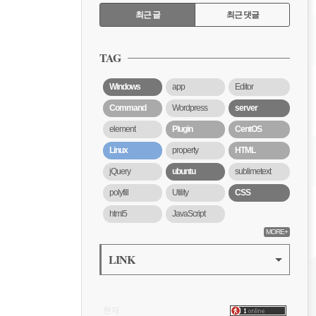
RECENTLY
최근 글
최근 댓글
최
근
TAG
글
Windows
app
Editor
Command
Wordpress
server
element
Plugin
CentOS
Linux
property
HTML
jQuery
ubuntu
sublimetext
polyfill
Utility
CSS
html5
JavaScript
MORE+
LINK
VISITOR
현재