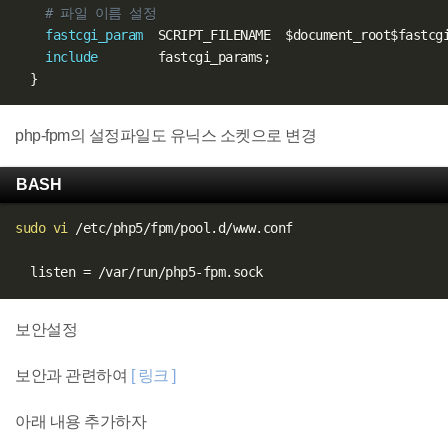
# 파일 이름 설정
fastcgi_param
  SCRIPT_FILENAME  
$document_root
$fastcg
include
        fastcgi_params
;
}
php-fpm의 설정파일도 유닉스 소켓으로 변경
BASH
sudo
vi
 /etc/php5/fpm/pool.d/www.conf

  listen 
=
보안설정
보안과 관련하여
[ 링크 ]
아래 내용 추가하자