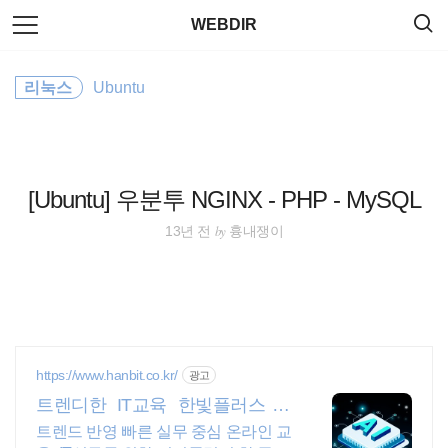
검
본
WEBDIR
색
문
으
로
Plugin
바
리눅스
Ubuntu
로
태그
방명록
가
CentOS
기
server
[Ubuntu] 우분투 NGINX - PHP - MySQL
Linux
by
13년 전
흉내쟁이
app
JavaScript
polyfill
https://www.hanbit.co.kr/
광고
트렌디한 IT교육 한빛플러스 AI
ubuntu
개발자 필수 코스
트렌드 반영 빠른 실무 중심 온라인 교