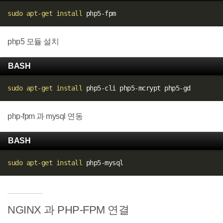
sudo
apt-get
install
php5 모듈 설치
BASH
sudo
apt-get
install
php-fpm 과 mysql 연동
BASH
sudo
apt-get
install
NGINX 과 PHP-FPM 연결