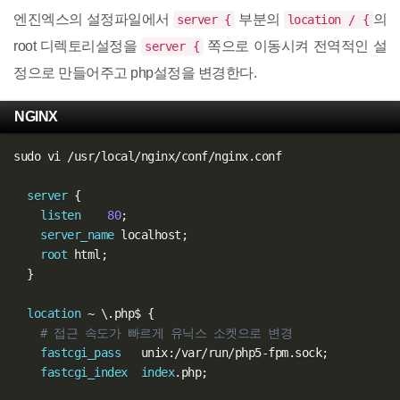
엔진엑스의 설정파일에서
부분의
의
server {
location / {
root 디렉토리설정을
쪽으로 이동시켜 전역적인 설
server {
정으로 만들어주고 php설정을 변경한다.
NGINX
sudo vi 
/
usr
/
local
/
nginx
/
conf
/
nginx
.
conf

server
{
listen
80
;
server_name
 localhost
;
root
 html
;
}
location
~
 \
.
php$ 
{
# 접근 속도가 빠르게 유닉스 소켓으로 변경
fastcgi_pass
   unix
:
/
var
/
run
/
php5
-
fpm
.
sock
;
fastcgi_index
index
.
php
;