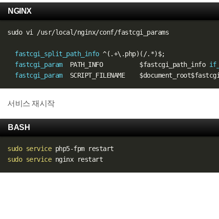
NGINX
sudo vi 
/
usr
/
local
/
nginx
/
conf
/
fastcgi_params

fastcgi_split_path_info
^
(
.
+
\
.
php
)
(
/
.
*
)
$
;
fastcgi_param
  PATH_INFO          
$fastcgi_path_info
if
fastcgi_param
  SCRIPT_FILENAME    
$document_root
$fastcg
서비스 재시작
BASH
sudo
service
sudo
service