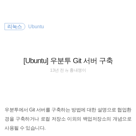
검
본
색
문
으
로
Linux
바
리눅스
Ubuntu
로
태그
방명록
가
server
기
polyfill
[Ubuntu] 우분투 Git 서버 구축
ubuntu
by
13년 전
흉내쟁이
CentOS
CSS
우분투에서 Git 서버를 구축하는 방법에 대한 설명으로 협업환
app
경을 구축하거나 로컬 저장소 이외의 백업저장소의 개념으로
사용될 수 있습니다.
JavaScript