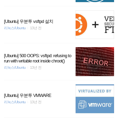
[Ubuntu] 우분투 vsftpd 설치
리눅스/Ubuntu
13년 전
[Ubuntu] 500 OOPS: vsftpd: refusing to
run with writable root inside chroot()
리눅스/Ubuntu
13년 전
[Ubuntu] 우분투 VMWARE
리눅스/Ubuntu
13년 전