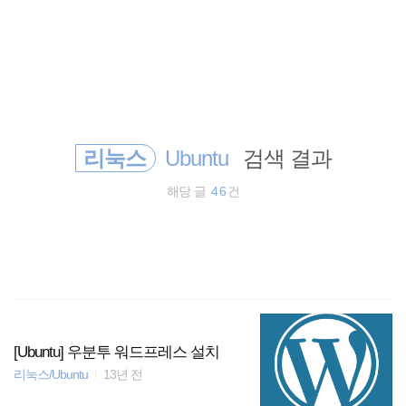
검
본
색
문
으
로
sublimetext
바
로
태그
방명록
가
Wordpress
기
리눅스
Ubuntu
검색 결과
jQuery
해당 글
46
건
CentOS
JavaScript
Plugin
app
[Ubuntu] 우분투 워드프레스 설치
리눅스/Ubuntu
13년 전
html5