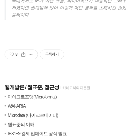
국내에서도 IE가 아닌 크롬, 파이어폭스가 대중적인 브라우
저였다면 웹개발에 있어 이렇게 더딘 결과를 초래하진 않았
을터이다.
8
구독하기
웹개발론
웹표준, 접근성
카테고리의 다른글
(4)
20
마이크로포맷(Microformat)
(5)
20
WAI-ARIA
(1)
20
Microdata (마이크로데이터)
(3)
201
웹표준의 이해
(0)
20
IE8/IE9 강제 업데이트 공식 발표