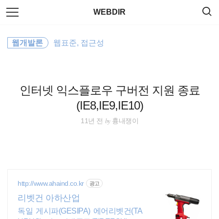
검
본
WEBDIR
색
문
으
로
jQuery
바
웹개발론
웹표준, 접근성
로
태그
방명록
가
Utility
기
Command
인터넷 익스플로우 구버전 지원 종료
(IE8,IE9,IE10)
server
by
11년 전
흉내쟁이
Linux
property
HTML
http://www.ahaind.co.kr
광고
리벳건 아하산업
CSS
독일 게시파(GESIPA) 에어리벳건(TA