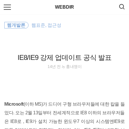
검
본
WEBDIR
색
문
으
로
Wordpress
바
웹개발론
웹표준, 접근성
로
태그
방명록
가
jQuery
기
HTML
IE8/IE9 강제 업데이트 공식 발표
html5
by
14년 전
흉내쟁이
property
Windows
Microsoft
(이하 MS)가 드디어 구형 브라우저들에 대한 칼을 들
Command
었다. 오는 2월 13일부터 전세계적으로 IE8 이하의 브라우저들
은 IE8로 , IE9가 설치 가능한 윈도우7 이상의 시스템엔IE9로
server