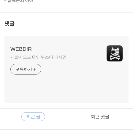
웹표준의 이해
댓글
WEBDIR
개발자모드 ON, 부스터 디자인
구독하기
RECENTLY
사
최근 글
최근 댓글
이
드
바
최