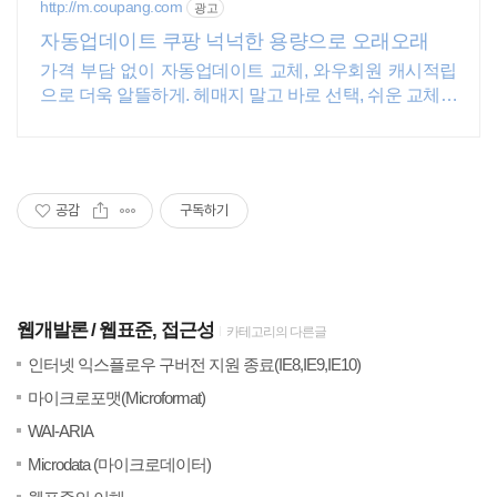
http://m.coupang.com
광고
자동업데이트 쿠팡 넉넉한 용량으로 오래오래
가격 부담 없이 자동업데이트 교체, 와우회원 캐시적립
으로 더욱 알뜰하게. 헤매지 말고 바로 선택, 쉬운 교체용
액세서리, 쿠팡에서.
공감
구독하기
웹개발론
웹표준, 접근성
카테고리의 다른글
(0)
20
인터넷 익스플로우 구버전 지원 종료(IE8,IE9,IE10)
(4)
20
마이크로포맷(Microformat)
(5)
20
WAI-ARIA
(1)
20
Microdata (마이크로데이터)
(3)
201