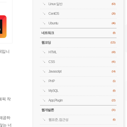
Linux 일반
(63)
CentOS
(26)
Ubuntu
(46)
네트워크
(8)
웹코딩
(125)
픽입니
HTML
(43)
CSS
(41)
Javascript
(14)
PHP
(5)
MySQL
(0)
래픽 작
App,Plugin
(22)
웹개발론
(31)
 제공하
웹표준, 접근성
(6)
않는 너