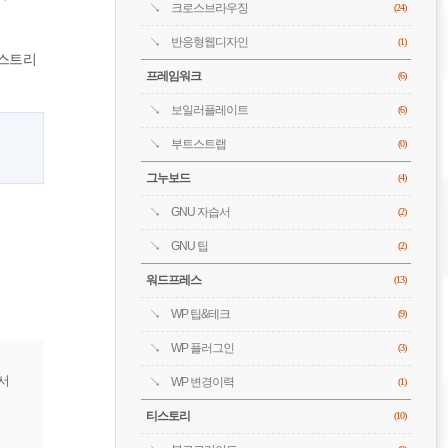
크로스브라우징
(24)
반응형웹디자인
(1)
지스트리
프레임워크
(6)
보일러플레이트
(6)
부트스트랩
(0)
그누보드
(4)
GNU 자습서
(2)
GNU 팁
(2)
워드프레스
(13)
WP 팁&테크
(9)
WP 플러그인
(3)
서
WP 변경이력
(1)
티스토리
(10)