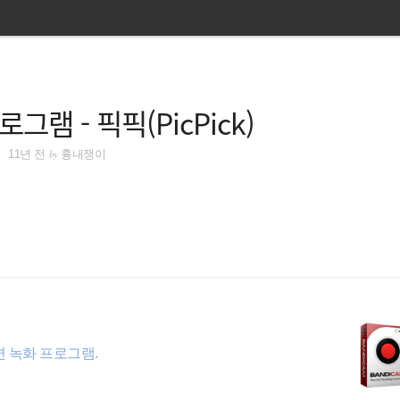
그램 - 픽픽(PicPick)
by
11년 전
흉내쟁이
 녹화 프로그램.