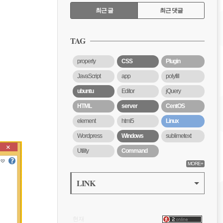
RECENTLY
최근 글
최근 댓글
최
근
TAG
글
property
CSS
Plugin
JavaScript
app
polyfill
ubuntu
Editor
jQuery
HTML
server
CentOS
element
html5
Linux
Wordpress
Windows
sublimetext
Utility
Command
MORE+
LINK
VISITOR
현재