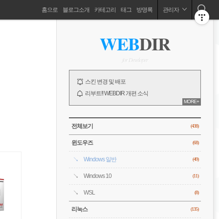
네
홈으로
블로그소개
카테고리
태그
방명록
관리자
비
ABOUT
사
WEB
DIR
이
드
게
바
for Developer
이
NOTICE
스킨 변경 및 배포
션
리부트!! WEBDIR 개편 소식
MORE+
오픈!! WEBDIR 블로그 소개
전체 보기
CATEGORY
전체보기
(438)
윈도우즈
(68)
Windows 일반
(49)
Windows 10
(11)
WSL
(8)
리눅스
(135)