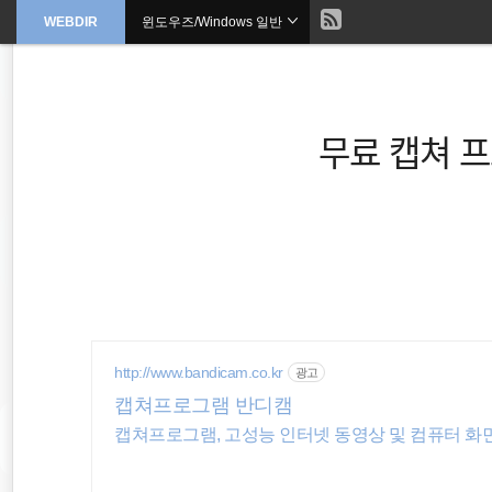
현
WEBDIR
윈도우즈/Windows 일반
본
문
검
으
재
색
로
바
위
로
가
무료 캡쳐 프로
기
치
::
property
CSS
Plugin
http://www.bandicam.co.kr
광고
캡쳐프로그램 반디캠
JavaScript
캡쳐프로그램, 고성능 인터넷 동영상 및 컴퓨터 화면
app