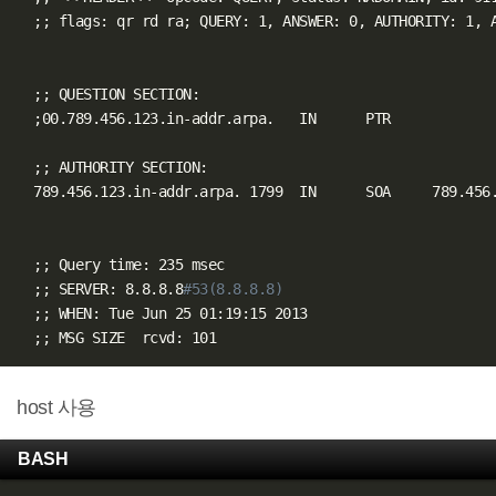
;
;
 flags: qr rd ra
;
 QUERY: 1, ANSWER: 0, AUTHORITY: 1, A
;
;
 QUESTION SECTION:

;
00.789.456.123.in-addr.arpa.   IN      PTR

;
;
 AUTHORITY SECTION:

  789.456.123.in-addr.arpa. 1799  IN      SOA     789.456.
;
;
 Query time: 235 msec

;
;
 SERVER: 8.8.8.8
#53(8.8.8.8)
;
;
 WHEN: Tue Jun 25 01:19:15 2013

;
;
host 사용
BASH