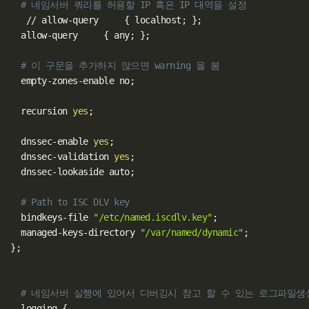
# 네임서버 쿼리를 허용할 IP 혹은 IP 대역을 설정
   // allow-query     
{
 localhost
;
}
;
  allow-query     
{
 any
;
}
;
# 이 구문을 추가하지 않으면 warning 을 봄
  empty-zones-enable no
;
  recursion 
yes
;
  dnssec-enable 
yes
;
  dnssec-validation 
yes
;
  dnssec-lookaside auto
;
# Path to ISC DLV key
  bindkeys-file 
"/etc/named.iscdlv.key"
;
  managed-keys-directory 
"/var/named/dynamic"
;
}
;
# 네임서버 실행에 있어서 디버깅시 참고 할 수 있는 로그파일생
  logging 
{