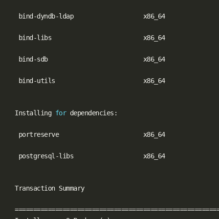
   bind-dyndb-ldap                   x86_64               
   bind-libs                         x86_64               
   bind-sdb                          x86_64               
   bind-utils                        x86_64               
  Installing 
for
 dependencies:

   portreserve                       x86_64               
   postgresql-libs                   x86_64               
  Transaction Summary

==
==
==
==
==
==
==
==
==
==
==
==
==
==
==
==
==
==
==
==
==
==
==
==
==
==
==
=