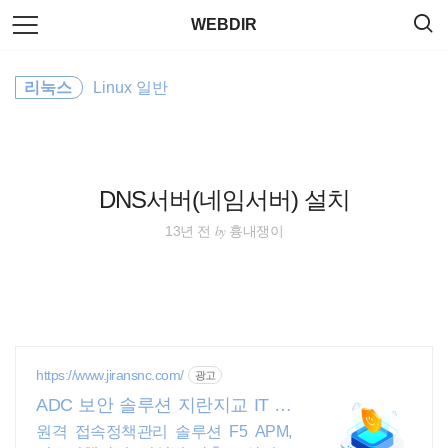
검
본
WEBDIR
색
문
으
로
Utility
바
리눅스
Linux 일반
로
태그
방명록
가
server
기
CentOS
DNS서버(네임서버) 설치
Linux
by
13년 전
흉내쟁이
app
sublimetext
Plugin
https://www.jiransnc.com/
광고
ADC 보안 솔루션 지란지교 IT 보
Editor
안솔루션 전문기업
원격 접속정책관리 솔루션 F5 APM,