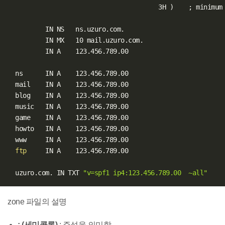
                                        3H 
)
;
 minimum

          IN NS   ns.uzuro.com.

          IN MX   10 mail.uzuro.com.

          IN A    123.456.789.00     

  ns      IN A    123.456.789.00  

  mail    IN A    123.456.789.00  

  blog    IN A    123.456.789.00  

  music   IN A    123.456.789.00  

  game    IN A    123.456.789.00  

  howto   IN A    123.456.789.00  

  www     IN A    123.456.789.00  

ftp
     IN A    123.456.789.00  

  uzuro.com. IN TXT 
"v=spf1 ip4:123.456.789.00  ~all"
zone 파일의 설명
; (세미콜론)
: 주석을 의미함