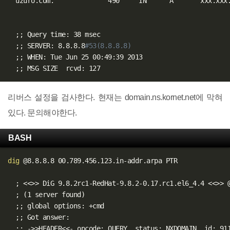
  uzuro.com.              490     IN      A       xxx.xxx.
;
;
 Query time: 38 msec

;
;
 SERVER: 8.8.8.8
#53(8.8.8.8)
;
;
 WHEN: Tue Jun 25 00:49:39 2013

;
;
리버스 설정을 검사한다. 현재는 domain.ns.kornet.net에 막혀
있다. 문의해야한다.
BASH
dig
 @8.8.8.8 00.789.456.123.in-addr.arpa PTR

;
<<
>>
 DiG 9.8.2rc1-RedHat-9.8.2-0.17.rc1.el6_4.4 
<<
>>
 
;
(
1 server found
)
;
;
 global options: +cmd

;
;
 Got answer:

;
;
 -
>>
HEADER
<<
- opcode: QUERY, status: NXDOMAIN, id: 911