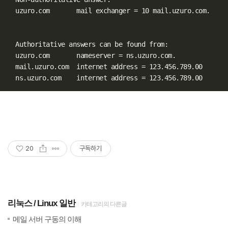
  uzuro.com       mail exchanger 
=
 10 mail.uzuro.com.

  Authoritative answers can be found from:

  uzuro.com       nameserver 
=
 ns.uzuro.com.

  mail.uzuro.com  internet address 
=
 123.456.789.00

  ns.uzuro.com    internet address 
=
20
구독하기
리눅스
Linux 일반
카테고리의 다른글
(1)
20
메일 서버 구동의 이해