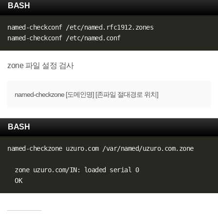
BASH
named-checkconf /etc/named.rfc1912.zones

zone 파일 설정 검사
named-checkzone [도메인명] [존파일 절대경로 위치]
BASH
named-checkzone uzuro.com /var/named/uzuro.com.zone

  zone uzuro.com/IN: loaded serial 0
