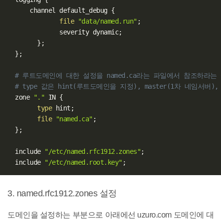
      channel default_debug 
{
file
"data/named.run"
;
              severity dynamic
;
}
;
}
;
# 루트도메인에 대한 설정을 named.ca라는 파일에서 참조하라는
# type 값은 hint(루트도메인을 지정), master(1차 네임서버),
  zone 
"."
 IN 
{
type
 hint
;
file
"named.ca"
;
}
;
  include 
"/etc/named.rfc1912.zones"
;
  include 
"/etc/named.root.key"
;
3. named.rfc1912.zones 설정
도메인을 설정하는 부분으로 아래에선 uzuro.com 도메인에 대