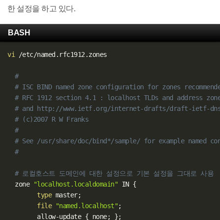
한 설정을 하고 있다.
BASH
vi
 /etc/named.rfc1912.zones

#
# ISC BIND named zone configuration for zones recommend
# RFC 1912 section 4.1 : localhost TLDs and address zon
# and http://www.ietf.org/internet-drafts/draft-ietf-dn
# (c)2007 R W Franks
#
# See /usr/share/doc/bind*/sample/ for example named co
#
# 로컬호스트 도메인에 대한 설정으로 기본 설정을 그대로 사용
  zone 
"localhost.localdomain"
 IN 
{
type
 master
;
file
"named.localhost"
;
        allow-update 
{
 none
;
}
;