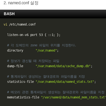
2. named.conf 설정
BASH
vi
 /etc/named.conf

  listen-on-v6 port 53 
{
 ::1
;
}
;
# 각 도메인의 zone 파일의 위치를 지정한다.
  directory       
"/var/named"
;
# 정보가 갱신될 때 저장되는 파일
  dump-file       
"/var/named/data/cache_dump.db"
;
# 통계파일이 생성되는 절대경로와 파일이름을 지정
  statistics-file 
"/var/named/data/named_stats.txt"
;
# 메모리 관련 통계파일이 생성되는 절대경로와 파일이름을 지정
  memstatistics-file 
"/var/named/data/named_mem_stats.txt