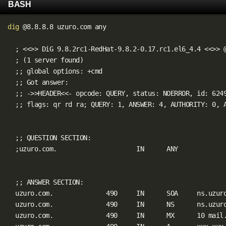
BASH
dig
 @8.8.8.8 uzuro.com any

;
<<
>>
 DiG 9.8.2rc1-RedHat-9.8.2-0.17.rc1.el6_4.4 
<<
>>
 
;
(
1 server found
)
;
;
 global options: +cmd

;
;
 Got answer:

;
;
 -
>>
HEADER
<<
- opcode: QUERY, status: NOERROR, id: 6249
;
;
 flags: qr rd ra
;
 QUERY: 1, ANSWER: 4, AUTHORITY: 0, A
;
;
 QUESTION SECTION:

;
uzuro.com.                     IN      ANY

;
;
 ANSWER SECTION:

  uzuro.com.              490     IN      SOA     ns.uzuro
  uzuro.com.              490     IN      NS      ns.uzuro
  uzuro.com.              490     IN      MX      10 mail.