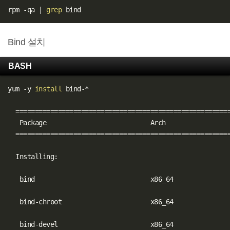
rpm -qa 
|
grep
Bind 설치
BASH
yum -y 
install
 bind-*

==
==
==
==
==
==
==
==
==
==
==
==
==
==
==
==
==
==
==
==
==
==
==
==
==
==
==
=
   Package                           Arch                 
==
==
==
==
==
==
==
==
==
==
==
==
==
==
==
==
==
==
==
==
==
==
==
==
==
==
==
=
  Installing:

   bind                              x86_64               
   bind-chroot                       x86_64               
   bind-devel                        x86_64               