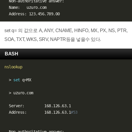
  Non-authoritative answer:

  Name:   uzuro.com

set q= 의 값으로 A, ANY, CNAME, HINFO, MX, PX, NS, PTR,
SOA, TXT, WKS, SRV, NAPTR등을 넣을수 있다.
BASH
nslookup
>
set
 q
=
MX

>
 uzuro.com

  Server:         168.126.63.1

  Address:        168.126.63.1
#53
  Non-authoritative answer:
