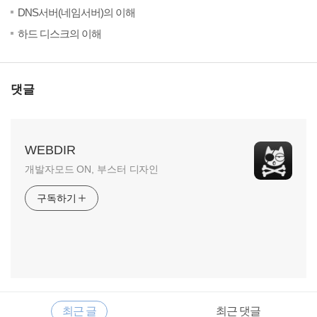
(9)
20
DNS서버(네임서버)의 이해
(2)
20
하드 디스크의 이해
댓글
WEBDIR
개발자모드 ON, 부스터 디자인
구독하기
RECENTLY
사
최근 글
최근 댓글
이