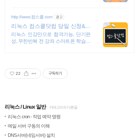
원
http://www.컴스쿨.com
광고
리눅스 컴스쿨닷컴 당일 신청&결
제시 기프티콘!
리눅스 인강만으로 합격가능, 단기완
성, 무한반복 전 강좌 스마트폰 학습가
능
22
구독하기
리눅스
Linux 일반
카테고리의 다른글
(0)
20
리눅스 cron - 작업 예약 명령
(1)
20
메일 서버 구동의 이해
(18)
20
DNS서버(네임서버) 설치