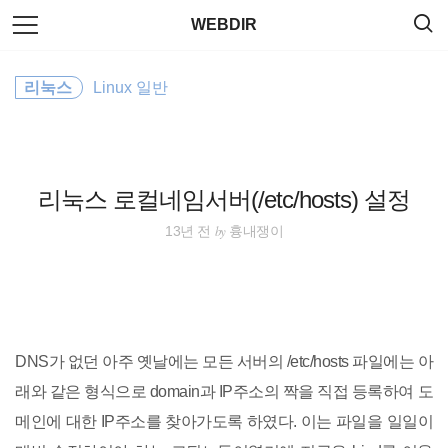
검
본
WEBDIR
색
문
으
로
ubuntu
바
리눅스
Linux 일반
로
태그
방명록
가
Command
기
element
리눅스 로컬네임서버(/etc/hosts) 설정
jQuery
by
13년 전
흉내쟁이
JavaScript
server
DNS가 없던 아주 옛날에는 모든 서버의 /etc/hosts 파일에는 아
Editor
래와 같은 형식으로 domain과 IP주소의 짝을 직접 등록하여 도
메인에 대한 IP주소를 찾아가도록 하였다. 이는 파일을 일일이
Linux