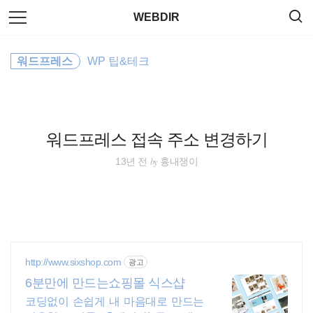
검
본
WEBDIR
색
문
으
로
property
바
워드프레스
WP 팁&테크
로
태그
방명록
가
ubuntu
기
Linux
워드프레스 접속 주소 변경하기
Utility
by
13년 전
흉내쟁이
CentOS
Command
server
http://www.sixshop.com
광고
6분만에 만드는쇼핑몰 식스샵
sublimetext
코딩없이 손쉽게 내 마음대로 만드는