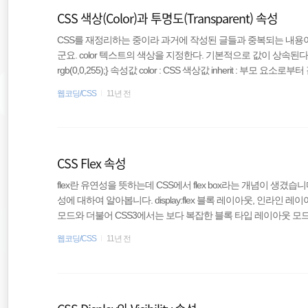
CSS 색상(Color)과 투명도(Transparent) 속성
CSS를 재정리하는 중이라 과거에 작성된 글들과 중복되는 내용
군요. color 텍스트의 색상을 지정한다. 기본적으로 값이 상속된다. body {color: 
rgb(0,0,255);} 속성값 color : CSS 색상값 inherit : 부모
적색, 녹색, 청색의 혼합의 결과로 16진수를 이용한 표기법(HEX)과,
웹코딩/CSS
11년 전
접 입력하는 방식들을 지원한다. 16진수 주요 브라우저에서 모두 
형태로 RR(적색), GG(녹색), BB(청색)을 진수로 나타내며, 0~FF..
CSS Flex 속성
flex란 유연성을 뜻하는데 CSS에서 flex box라는 개념이 생겼습
성에 대하여 알아봅니다. display:flex 블록 레이아웃, 인라인
모드와 더불어 CSS3에서는 보다 복잡한 블록 타입 레이아웃 모드인 fl
콘텐츠는 어떤 방향에든 위치할 수 있으며, 동적으로 변경가능한 
웹코딩/CSS
11년 전
서 크기와 위치를 자동으로 조정하기도 한다. 과거 문법 display: 
으로 display: flexbox(hybrid)와 같이 사용되었다. 근래에 명세에는 displ