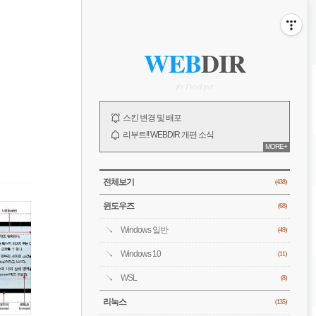
비
게
ABOUT
사
WEB
DIR
이
이
드
바
for Developer
션
NOTICE
스킨 변경 및 배포
리부트!! WEBDIR 개편 소식
MORE+
오픈!! WEBDIR 블로그 소개
전체 보기
CATEGORY
전체보기
(438)
윈도우즈
(68)
Windows 일반
(49)
Windows 10
(11)
WSL
(8)
리눅스
(135)