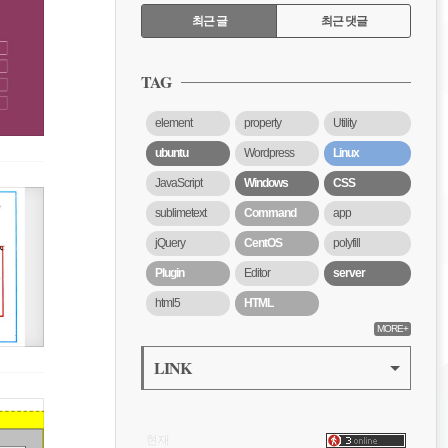
RECENTLY
최근 글
최근 댓글
최
근
TAG
글
element
property
Utility
ubuntu
Wordpress
Linux
JavaScript
Windows
CSS
sublimetext
Command
app
jQuery
CentOS
polyfill
Plugin
Editor
server
html5
HTML
MORE+
LINK
VISITOR
현재