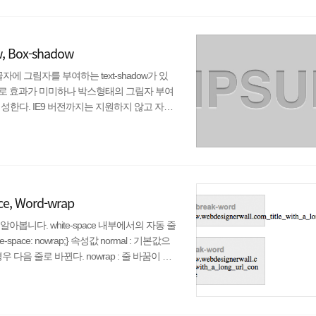
커지지만 내부 박스의 너비와 높이는 변하지 ..
, Box-shadow
자에 그림자를 부여하는 text-shadow가 있
로 효과가 미미하나 박스형태의 그림자 부여
 생성한다. IE9 버전까지는 지원하지 않고 자체
사를 통과하지 못한다. 지원하지 않는 브라우저가
없으면 없는데로 있으면 있는데로 렌더링될터이
 .shadow { text-shadow:#999999..
ce, Word-wrap
니다. white-space 내부에서의 자동 줄
ce: nowrap;} 속성값 normal : 기본값으
음 줄로 바뀐다. nowrap : 줄 바꿈이 실
과 기타 공백이 유지된다. 이 가능한 값은 !DO
OCTYPE 선언에서 표준 준수 모드를 지정하지
 값처럼 동작한다. pre-line :..