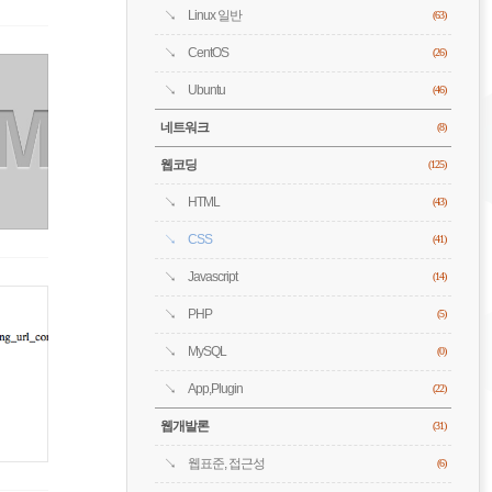
Linux 일반
(63)
CentOS
(26)
Ubuntu
(46)
네트워크
(8)
웹코딩
(125)
HTML
(43)
CSS
(41)
Javascript
(14)
PHP
(5)
MySQL
(0)
App,Plugin
(22)
웹개발론
(31)
웹표준, 접근성
(6)