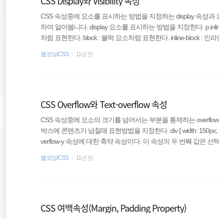
CSS Display와 Visibility 속성
CSS 속성중에 요소를 표시하는 방법을 지정하는 display 속성과 요소
하여 알아봅니다. display 요소를 표시하는 방법을 지정한다. p.inline {dis
처럼 표현한다. block : 블럭 요소처럼 표현한다. inline-block
두리, 패딩, 너비, 높이 속성이 적용된다. flex : CSS3에 새로 
웹코딩/CSS
11년 전
표현한다. inline-flex : CSS3에 새로 생긴 값으로 인라인-레벨의 fle
스를 블록 처리하고 그 안의 아이템들을 인..
CSS Overflow와 Text-overflow 속성
CSS 속성중에 요소의 크기를 넘어서는 부분을 통제하는 overflow 
박스에 콘텐츠가 넘칠때 표현방법을 지정한다. div { width: 150px; height: 15
verflow-y 속성에 대한 축약 속성이다. 이 속성의 두 번째 값은 선택
와 overflow-y 속성에 모두 적용된다. 속성값 visible : 넘치
웹코딩/CSS
11년 전
다. 기본값이다. hidden : 넘치는 콘텐츠를 자르고 보이지 않게 한다
바를 표시한다. auto : 넘치면 콘텐츠를 자르..
CSS 여백속성(Margin, Padding Property)