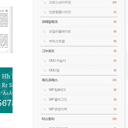
크로스브라우징
(24)
반응형웹디자인
(1)
프레임워크
(6)
보일러플레이트
(6)
부트스트랩
(0)
그누보드
(4)
GNU 자습서
(2)
GNU 팁
(2)
워드프레스
(13)
WP 팁&테크
(9)
WP 플러그인
(3)
WP 변경이력
(1)
티스토리
(10)