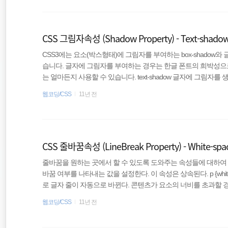
가 바로 외부 박스다. 패딩, 테두리, 마진으로 인해 외부 박스는 
Linux
CSS 그림자속성 (Shadow Property) - Text-shadow
JavaScript
CSS3에는 요소(박스형태)에 그림자를 부여하는 box-shadow와 글
Windows
습니다. 글자에 그림자를 부여하는 경우는 한글 폰트의 희박성으
는 얼마든지 사용할 수 있습니다. text-shadow 글자에 그림자를
전용 속성인 filter: shadow를 지원하므로 CSS가 유효성 검
웹코딩/CSS
11년 전
있다해서 text-shadow 속성을 지정해도 해가 될것은 없다. 
니... 모던 브라우저 선택자 { text-shadow: 색상 가로길이 세로길이 번짐; }
CSS 줄바꿈속성 (LineBreak Property) - White-spa
줄바꿈을 원하는 곳에서 할 수 있도록 도와주는 속성들에 대하여 알아봅
바꿈 여부를 나타내는 값을 설정한다. 이 속성은 상속된다. p {white-spa
로 글자 줄이 자동으로 바뀐다. 콘텐츠가 요소의 너비를 초과할 경우 다
행되지 않는다. 콘텐츠가 다음 줄로 바뀌지 않는다. pre : 줄 바꿈
웹코딩/CSS
11년 전
CTYPE 선언에서 표준 준수 모드를 지정할 경우에 지원된다. !D
않으면 이 값을 검색할 수는 있지만 렌더링에 양향을 주지 않으며 normal