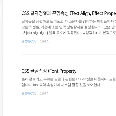
CSS 글자정렬과 꾸밈속성 (Text Align, Effect Proper
글자들을 정렬하고 들여쓰고, 대소문자를 강제하는 방법들에 대하여 알아
오른쪽 정렬, 가운데 또는 양쪽 정렬할지를 설정한다. 이 값은 상속된다. h1 {text-a
h3 {text-align:right;} 블록 요소에 적용된다. 속성값 left : 기
운데에 정렬한다. right : 글자를 오른쪽에 정렬한다. justify : 글자를
웹코딩/CSS
11년 전
스크립트 문법 object.style.textAlign="right" 지원 현황
지원 지원 지원 지원 inh..
CSS 글꼴속성 (Font Property)
흔히 폰트라고 부르는 글꼴과 관련된 CSS 속성을 다룹니다. 글
입니다. font 축약 속성이며 시스템 글꼴 값을 제어한다.
웹코딩/CSS
11년 전