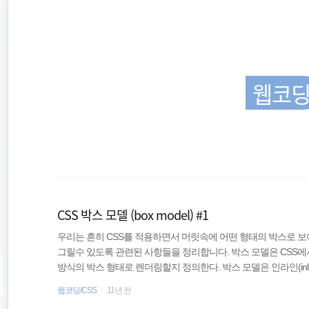
재
본
문
검
위
으
색
로
바
치
로
가
웹코
::
기
element
property
CSS 박스 모델 (box model) #1
Utility
우리는 흔히 CSS를 적용하면서 머릿속에 어떤 형태의 박스로 보
그릴수 있도록 관련된 사항들을 정리합니다. 박스 모델은 CSS에
ubuntu
방식의 박스 형태로 렌더링할지 정의한다. 박스 모델은 인라인(inline), 인라
이블(table), 절대위치(absolute), 플로트(float) 이다. width
웹코딩/CSS
11년 전
Wordpress
내부 박스 둘레에는 패딩이 있고, 패딩 둘레에는 테두리가 있고, 