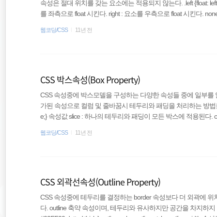
속성은 절대 위치를 갖는 요소에는 적용되지 않는다. .left {float: left;} .right {
를 좌측으로 float 시킨다. right : 요소를 우측으로 float 시킨다. no
herit : 부모 요소로부터 값을 상속 받는다. 자바스크립트 문법 object.st
웹코딩/CSS
11년 전
플로우 파이어폭스 사파리 크롬 오페라 지원 지원 지원 지원 지원 inhe
은 !DOCTYP..
CSS 박스속성(Box Property)
CSS 속성중에 박스모델을 구성하는 다양한 속성들 중에 일부를 알아봅니다.
가된 속성으로 컬럼 및 줄바꿈시 테두리와 패딩을 처리하는 방법을 지정한다. .cl
e;} 속성값 slice : 하나의 테두리와 패딩이 모든 박스에 적용된다.
적용된다. 지원 현황 인터넷익스플로우 파이어폭스 사파리 크롬 오
웹코딩/CSS
11년 전
x-shadow CSS3에 추가된 속성으로 box에 하나 이상의 그림자를 만든다. di
888;} offset-x, offset-y, blur, spread, c..
CSS 외곽선속성(Outline Property)
CSS 속성중에 테두리를 결정하는 border 속성보다 더 외곽에 위치
다. outline 축약 속성이며, 테두리와 유사하지만 공간을 차지하지 않으