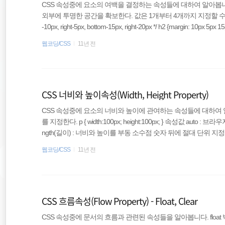
CSS 속성중에 요소의 여백을 결정하는 속성들에 대하여 알아봅니다.
외부에 투명한 공간을 확보한다. 값은 1개부터 4개까지 지정할 수 있다. h1 {ma
-10px, right-5px, bottom-15px, right-20px */ h2 {margin: 10px 5px 15px
h3 {margin: 10px 5px;} /* top & bottom-10px, right & left-5px */ h4 {m
웹코딩/CSS
11년 전
값 auto : 브라우저가 마진을 ..
CSS 너비와 높이속성(Width, Height Property)
CSS 속성중에 요소의 너비와 높이에 관여하는 속성들에 대하여 알아봅니
를 지정한다. p { width:100px; height:100px; } 속성값 aut
ngth(길이) : 너비와 높이를 부동 소수점 숫자 뒤에 절대 단위 지정자( cm 
자( em , ex , px )가 오는 값을 지정한다. %(퍼센트) : 너비와 높이
웹코딩/CSS
11년 전
로부터 값을 상속 받는다. 자바스크립트 문법 object.style.width="50px" 
넷익스플로우 파이..
CSS 흐름속성(Flow Property) - Float, Clear
CSS 속성중에 문서의 흐름과 관련된 속성들을 알아봅니다. float