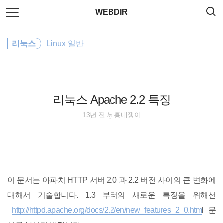
검
본
WEBDIR
색
문
으
로
sublimetext
바
리눅스
Linux 일반
로
태그
방명록
가
html5
기
property
리눅스 Apache 2.2 특징
Linux
by
13년 전
흉내쟁이
Command
Plugin
이 문서는 아파치 HTTP 서버 2.0 과 2.2 버전 사이의 큰 변화에
Editor
대해서 기술합니다. 1.3 부터의 새로운 특징을 위해선
http://httpd.apache.org/docs/2.2/en/new_features_2_0.htm
l 문
Utility