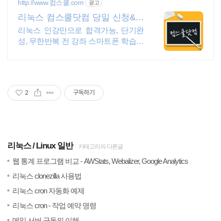
http://www.컴스쿨.com
광고
리눅스 컴스쿨닷컴 당일 신청&결
제시 기프티콘!
리눅스 인강만으로 합격가능, 단기완
성, 무한반복 전 강좌 스마트폰 학습가
능
2
구독하기
리눅스
Linux 일반
카테고리의 다른글
(0)
20
웹 통계 프로그램 비교 - AWStats, Webalizer, Google Analytics
(0)
20
리눅스 clonezilla 사용법
(0)
20
리눅스 cron 자동화 예제
(0)
20
리눅스 cron - 작업 예약 명령
(1)
20
메일 서버 구동의 이해