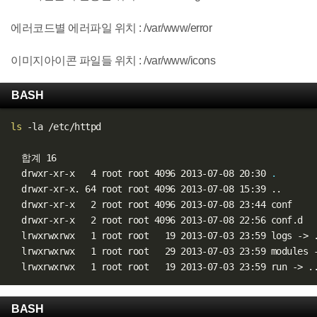
에러코드별 에러파일 위치 : /var/www/error
이미지아이콘 파일들 위치 : /var/www/icons
BASH
ls
 -la /etc/httpd

  합계 16

  drwxr-xr-x   4 root root 4096 2013-07-08 20:30 
.
  drwxr-xr-x. 64 root root 4096 2013-07-08 15:39 
..
  drwxr-xr-x   2 root root 4096 2013-07-08 23:44 conf

  drwxr-xr-x   2 root root 4096 2013-07-08 22:56 conf.d

  lrwxrwxrwx   1 root root   19 2013-07-03 23:59 logs -
>
  lrwxrwxrwx   1 root root   29 2013-07-03 23:59 modules 
  lrwxrwxrwx   1 root root   19 2013-07-03 23:59 run -
>
.
BASH