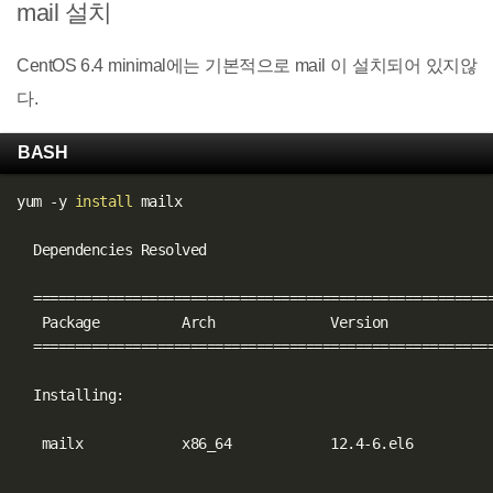
mail 설치
CentOS 6.4 minimal에는 기본적으로 mail 이 설치되어 있지않
다.
BASH
yum -y 
install
 mailx

  Dependencies Resolved

==
==
==
==
==
==
==
==
==
==
==
==
==
==
==
==
==
==
==
==
==
==
==
==
==
==
==
=
   Package          Arch              Version             
==
==
==
==
==
==
==
==
==
==
==
==
==
==
==
==
==
==
==
==
==
==
==
==
==
==
==
=
  Installing:

   mailx            x86_64            12.4-6.el6          