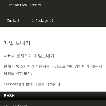
  Transaction Summary

==
==
==
==
==
==
==
==
==
==
==
==
==
==
==
==
==
==
==
==
==
==
==
==
==
==
==
=
  Install       1 Package
(
s
)
메일 보내기
서버사용자에게 메일보내기
현재 리눅스서버의 사용자들 대상으로 mail 명령어의 기본 사
용법을 익혀 보자.
nestgoer에게 보낼 메일을 작성한다.
BASH