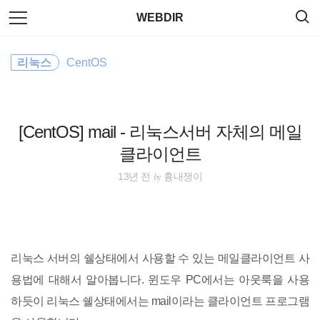
검
본
WEBDIR
색
문
으
로
JavaScript
바
리눅스
CentOS
로
태그
방명록
가
Utility
기
Command
[CentOS] mail - 리눅스서버 자체의 메일
클라이언트
Windows
by
13년 전
흉내쟁이
CentOS
Editor
리눅스 서버의 쉘상태에서 사용할 수 있는 메일클라이언트 사
ubuntu
용법에 대해서 알아봅니다. 윈도우 PC에서는 아웃룩을 사용
하듯이 리눅스 쉘상태에서는 mail이라는 클라이언트 프로그램
Plugin