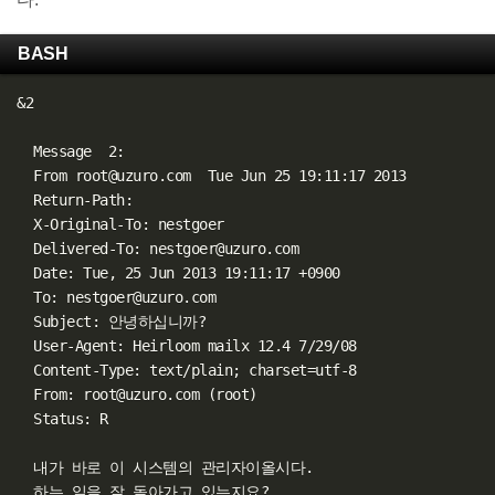
BASH
&
2

  Message  2:

  From root@uzuro.com  Tue Jun 25 19:11:17 2013

  Return-Path: 

  X-Original-To: nestgoer

  Delivered-To: nestgoer@uzuro.com

  Date: Tue, 25 Jun 2013 19:11:17 +0900

  To: nestgoer@uzuro.com

  Subject: 안녕하십니까?

  User-Agent: Heirloom mailx 12.4 7/29/08

  Content-Type: text/plain
;
 charset
=
utf-8

  From: root@uzuro.com 
(
root
)
  Status: R

  내가 바로 이 시스템의 관리자이올시다.

  하는 일을 잘 돌아가고 있는지요?
