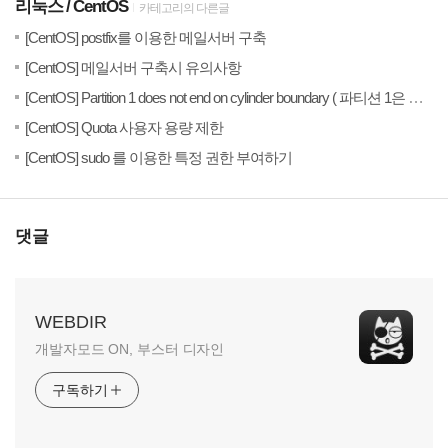
리눅스
CentOS
카테고리의 다른글
(2)
20
[CentOS] postfix를 이용한 메일서버 구축
(0)
20
[CentOS] 메일서버 구축시 유의사항
20
[CentOS] Partition 1 does not end on cylinder boundary ( 파티션 1은 실린더 경계에서...
(2)
20
[CentOS] Quota 사용자 용량 제한
(1)
20
[CentOS] sudo 를 이용한 특정 권한 부여하기
댓글
WEBDIR
개발자모드 ON, 부스터 디자인
구독하기