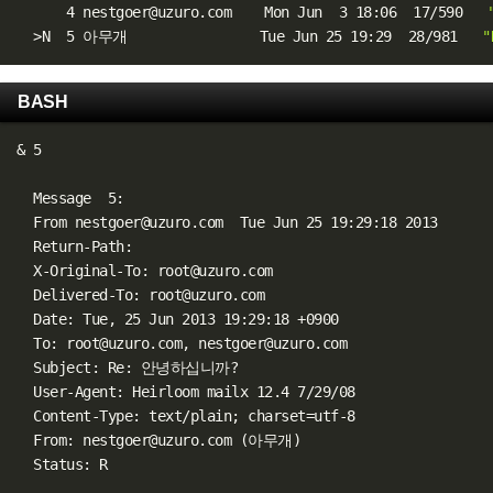
      4 nestgoer@uzuro.com    Mon Jun  3 18:06  17/590   
>
N  5 아무개                Tue Jun 25 19:29  28/981   
BASH
&
 5

  Message  5:

  From nestgoer@uzuro.com  Tue Jun 25 19:29:18 2013

  Return-Path: 

  X-Original-To: root@uzuro.com

  Delivered-To: root@uzuro.com

  Date: Tue, 25 Jun 2013 19:29:18 +0900

  To: root@uzuro.com, nestgoer@uzuro.com

  Subject: Re: 안녕하십니까?

  User-Agent: Heirloom mailx 12.4 7/29/08

  Content-Type: text/plain
;
 charset
=
utf-8

  From: nestgoer@uzuro.com 
(
아무개
)
  Status: R
