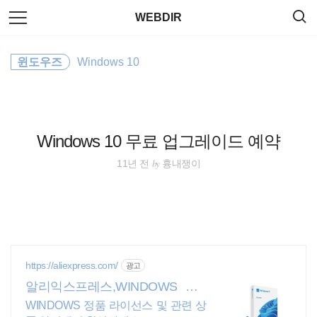
검
본
WEBDIR
색
문
으
로
JavaScript
바
윈도우즈
Windows 10
로
태그
방명록
가
element
기
property
Windows 10 무료 업그레이드 예약
jQuery
by
11년 전
흉내쟁이
sublimetext
html5
CSS
https://aliexpress.com/
광고
알리익스프레스,WINDOWS Win
CentOS
dows 알리에서!
WINDOWS 정품 라이선스 및 관련 상