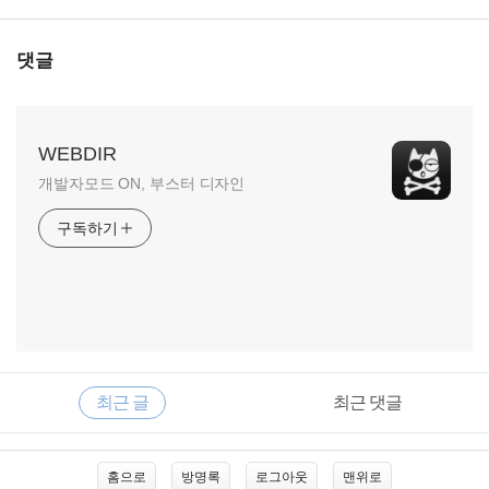
댓글
WEBDIR
개발자모드 ON, 부스터 디자인
구독하기
RECENTLY
사
최근 글
최근 댓글
이
드
바
최
홈으로
방명록
로그아웃
맨위로
근