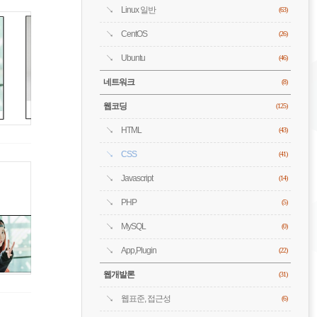
Linux 일반
(63)
CentOS
(26)
Ubuntu
(46)
네트워크
(8)
웹코딩
(125)
HTML
(43)
CSS
(41)
Javascript
(14)
PHP
(5)
MySQL
(0)
App,Plugin
(22)
웹개발론
(31)
웹표준, 접근성
(6)