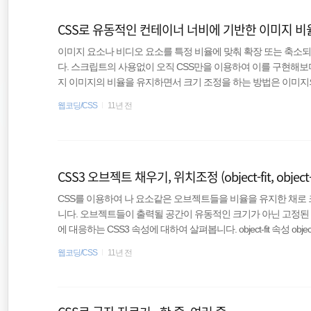
property
CSS로 유동적인 컨테이너 너비에 기반한 이미지 비율
이미지 요소나 비디오 요소를 특정 비율에 맞춰 확장 또는 축소
jQuery
다. 스크립트의 사용없이 오직 CSS만을 이용하여 이를 구현해보
지 이미지의 비율을 유지하면서 크기 조정을 하는 방법은 이미지의 
CSS
유지한 채로 크기 조정을 하는 것이다. 흔히 반응형 이미지에 사용되는 방법
웹코딩/CSS
11년 전
00%; height: auto; } 반응형 이미지의 너비를 자유롭게 조
적절한 너비를 부여하면 아래와 같다. .thumbnail-wrappper { width: 25%; 
CSS3 오브젝트 채우기, 위치조정 (object-fit, object-
CSS를 이용하여 나 요소같은 오브젝트들을 비율을 유지한 채로
니다. 오브젝트들이 출력될 공간이 유동적인 크기가 아닌 고정된 
에 대응하는 CSS3 속성에 대하여 살펴봅니다. object-fit 속성 objec
은)이 지정된 너비와 높이에 맞게 장착되는 방식을 지정한다. 
웹코딩/CSS
11년 전
출력하는 다양한 경우처럼 제각각의 크기를 가진 오브젝트등을 
재가공하는 경우에 유용하다고 할 수 있다. CSS3의 background-siz
속성값들의 변화를 살펴보..