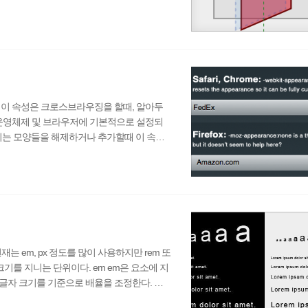
기고 싶어할 것이다. div { -webkit-ba
ity: hidden; } backface-visibility 속성값 hidden : 이
다. 이 속성은 크로스브라우징을 할때, 알아두
성은 운영체제 및 브라우저에 기본적으로 설정되
되는 모양들을 해제하거나 추가할때 이 속성
* Firefox */ -webkit-appearance: button; /*
여되어 있는 둥근 테두리값이나 그림자 효과를 제거할
는 em, px 정도를 많이 사용하지만 rem 또
기를 지니는 단위이다. em em은 요소에 지
 글자 크기를 기준으로 배율을 조정한다. 따
서 레이아웃을 글자 크기에 따라 유동적으로 만