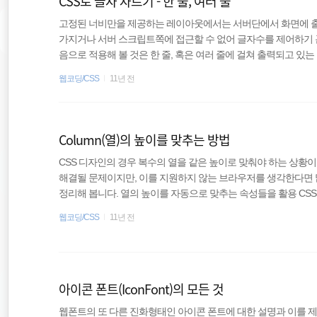
CSS로 글자 자르기 - 한 줄, 여러 줄
고정된 너비만을 제공하는 레이아웃에서는 서버단에서 화면에 출
가지거나 서버 스크립트쪽에 접근할 수 없어 글자수를 제어하기 
음으로 적용해 볼 것은 한 줄, 혹은 여러 줄에 걸쳐 출력되고 있는
조합하여 조건을 맞추는 일부터 시작된다. 출력될 너비 조정하기 
웹코딩/CSS
11년 전
모델 (box model) #1 에서 살펴봤듯이 display 속성의 inline 
Column(열)의 높이를 맞추는 방법
CSS 디자인의 경우 복수의 열을 같은 높이로 맞춰야 하는 상황이
해결될 문제이지만, 이를 지원하지 않는 브라우저를 생각한다면 
정리해 봅니다. 열의 높이를 자동으로 맞추는 속성들을 활용 CSS
이에서 자동으로 열의 높이를 맞추는 속성들이 있다. flex 속성 fl
웹코딩/CSS
11년 전
상 요소를 감싸는 부모요소에 display: flex 를 설정하고 대상
다. 다만 지원문법이 중간에 한번 교체되었고 구형 브라우저들에
에 문제가 발생한다. IE는 11버전 이상, 안드로이드..
아이콘 폰트(IconFont)의 모든 것
웹폰트의 또 다른 진화형태인 아이콘 폰트에 대한 설명과 이를 