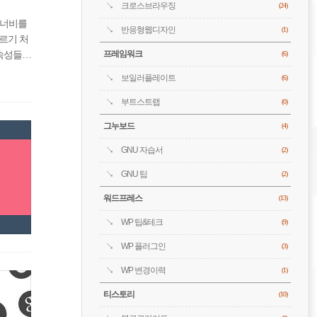
크로스브라우징
(24)
 너비를
반응형웹디자인
(1)
르기 처
프레임워크
 속성들을
(6)
S 박스
보일러플레이트
(6)
부트스트랩
(0)
그누보드
(4)
GNU 자습서
(2)
GNU 팁
(2)
워드프레스
(13)
WP 팁&테크
(9)
WP 플러그인
(3)
WP 변경이력
(1)
티스토리
(10)