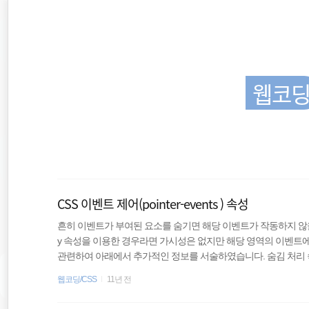
재
본
문
검
위
으
색
로
바
치
로
가
웹코
::
기
Command
JavaScript
CSS 이벤트 제어(pointer-events ) 속성
Wordpress
흔히 이벤트가 부여된 요소를 숨기면 해당 이벤트가 작동하지 않을
y 속성을 이용한 경우라면 가시성은 없지만 해당 영역의 이벤트에 응
관련하여 아래에서 추가적인 정보를 서술하였습니다. 숨김 처리 속
element
다. 아래의 표를 참고하자. 숨김 속성과 값 공간점유 이벤트 탭(Tab) 접근 opaci
웹코딩/CSS
11년 전
이블안에서만 비점유 비활성 불가능 display:..
Editor