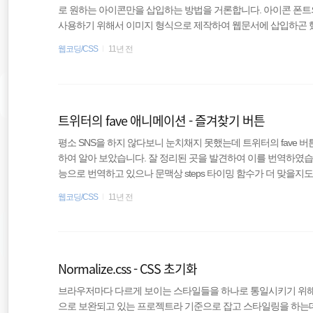
로 원하는 아이콘만을 삽입하는 방법을 거론합니다. 아이콘 폰트
사용하기 위해서 이미지 형식으로 제작하여 웹문서에 삽입하곤 했다
에 부하를 주고 로딩 속도에 영향을 미쳤다. 이를 극복하기 위해 CSS 
웹코딩/CSS
11년 전
용하여 여러 이미지를 하나의 큰 이미지에 포함시킨 배경 이미지로
서에 삽입하는 방법이 추천되었다. 필자의 기억으론 야후에서 처음 Im
및 대형 사이트들, 국내의 포럼등에서 사용되면서 널리 퍼..
트위터의 fave 애니메이션 - 즐겨찾기 버튼
평소 SNS을 하지 않다보니 눈치채지 못했는데 트위터의 fave 
하여 알아 보았습니다. 잘 정리된 곳을 발견하여 이를 번역하였습니다. step
능으로 번역하고 있으나 문맥상 steps 타이밍 함수가 더 맞을지도 
ve(즐겨찾기로 알려진)의 디자인을 새로운 애니메이션 효과를 적용
웹코딩/CSS
11년 전
ition: 전환) 효과보다는 이미지의 모음을 이용한 애니메이션 효과가
기능을 이용하여 애니메이션을 어떻게 재생성하는지에 대하여 아
치 살아 움직이는 Zoetro..
Normalize.css - CSS 초기화
브라우저마다 다르게 보이는 스타일들을 하나로 통일시키기 위해 
으로 보완되고 있는 프로젝트라 기준으로 잡고 스타일링을 하는데 도움이 