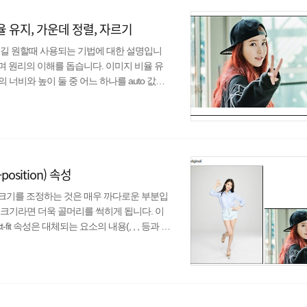
 유지, 가운데 정렬, 자르기
되길 원할때 사용되는 기법에 대한 설명입니
며 원리의 이해를 돕습니다. 이미지 비율 유
너비와 높이 둘 중 어느 하나를 auto 값을
은 아래와 같다. img { max-width: 1
정하기 위해서 이를 감싸는 컨테이너를 추가 해주고
} img { max-width: 100%; hei..
position) 속성
 크기를 조정하는 것은 매우 까다로운 부분입
크기라면 더욱 골머리를 썩히게 됩니다. 이
t-fit 속성은 대체되는 요소의 내용(, , , 등과 같
이는 프로필 이미지나 고정된 크기의 썸네일을
넘겨받아 비율을 유지한 채로 일정한 크기로
e 속성과 매우 유사하다. object-fit 속성 값