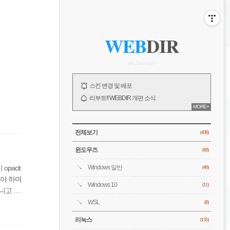
비
게
ABOUT
사
WEB
DIR
이
이
드
바
for Developer
션
NOTICE
스킨 변경 및 배포
리부트!! WEBDIR 개편 소식
MORE+
오픈!! WEBDIR 블로그 소개
전체 보기
CATEGORY
전체보기
(438)
윈도우즈
(68)
acit
Windows 일반
(49)
해야 하며
Windows 10
(11)
니고 있
pse 테
WSL
(8)
리눅스
(135)