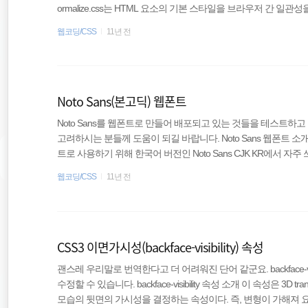
ormalize.css는 HTML 요소의 기본 스타일을 브라우저 간 일관
ilerplate(보일러플레이트) 및 Bootstrap(부트스트랩) 등과
웹코딩/CSS
11년 전
있다. HOME Normalize.css Project Site REPO Normalize.css so
바일 브라우저를 포함하여)를 광범위하게 지원하며, HTML5 요소,
Noto Sans(본고딕) 웹폰트
Noto Sans를 웹폰트로 만들어 배포되고 있는 것들을 테스트하
고려하시는 분들께 도움이 되길 바랍니다. Noto Sans 웹폰트 소개 Not
트로 사용하기 위해 한국어 버전인 Noto Sans CJK KR에서 자주 쓰이
만 추출하여 만들어지고 있다. 이 제작과정은 한글 웹 폰트 경량
웹코딩/CSS
11년 전
를 이용해 NotoSansKR-Hestia라는 웹폰트가 공유 되고 있다(이하 No
딕(Noto Sans) 웹폰트 사용하기에서도 비슷한 웹폰트를 배포(이하 n
CSS3 이면가시성(backface-visibility) 속성
괜스레 우리말로 번역한다고 더 어려워진 단어 같군요. backface-vi
수정할 수 있습니다. backface-visibility 속성 소개 이 속성은 3D
모습의 뒷면의 가시성을 결정하는 속성이다. 즉, 변형이 가해져 