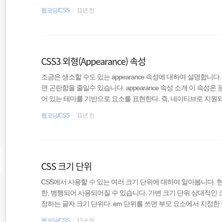
기거나 보여지게 할 수 있다. 대부분 어색한 번쩍이는 효과로 인해 이를 숨
웹코딩/CSS
11년 전
ckface-visibility: hidden; /* Chrome, Safari, Opera */ backface-visibil
면..
CSS3 외형(Appearance) 속성
조금은 생소할 수도 있는 appearance 속성에 대하여 설명합니
면 곤란함을 줄일수 있습니다. appearance 속성 소개 이 속
어 있는 테마를 기반으로 요소를 표현한다. 즉, 네이티브로 지원
을 이용할 수 있다. div { appearance: button; -moz-appearance: button; /
웹코딩/CSS
11년 전
Safari and Chrome */ } 예를 들면 iOS의 폼 요소들에 부
때 사용할 수 있다. webit 계열의 브라우저의 type="sear..
CSS 크기 단위
CSS에서 사용할 수 있는 여러 크기 단위에 대하여 알아봅니다. 현재
한, 병행되어 사용되어질 수 있습니다. 가변 크기 단위 상대적인 크
정하는 글자 크기 단위다. em 단위를 쓰면 부모 요소에서 지정한
라서 2em을 지정하면 부모 요소의 글자 크기의 2배가 된다. 문
웹코딩/CSS
11년 전