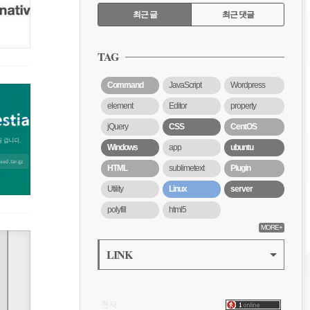
RECENTLY
최근 글
최근 댓글
최
근
TAG
글
Command
JavaScript
Wordpress
element
Editor
property
jQuery
CSS
CentOS
Windows
app
ubuntu
HTML
sublimetext
Plugin
Utility
Linux
server
polyfill
html5
MORE+
LINK
VISITOR
현재