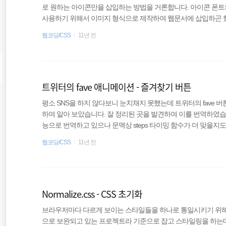
로 원하는 아이콘만을 삽입하는 방법을 거론합니다. 아이콘 폰트
사용하기 위해서 이미지 형식으로 제작하여 웹문서에 삽입하곤 했다
에 부하를 주고 로딩 속도에 영향을 미쳤다. 이를 극복하기 위해 CSS 
웹코딩/CSS
11년 전
용하여 여러 이미지를 하나의 큰 이미지에 포함시킨 배경 이미지로
서에 삽입하는 방법이 추천되었다. 필자의 기억으론 야후에서 처음 Im
및 대형 사이트들, 국내의 포럼등에서 사용되면서 널리 퍼..
트위터의 fave 애니메이션 - 즐겨찾기 버튼
평소 SNS을 하지 않다보니 눈치채지 못했는데 트위터의 fave 
하여 알아 보았습니다. 잘 정리된 곳을 발견하여 이를 번역하였습니다. step
능으로 번역하고 있으나 문맥상 steps 타이밍 함수가 더 맞을지도 
ve(즐겨찾기로 알려진)의 디자인을 새로운 애니메이션 효과를 적용
웹코딩/CSS
11년 전
ition: 전환) 효과보다는 이미지의 모음을 이용한 애니메이션 효과가
기능을 이용하여 애니메이션을 어떻게 재생성하는지에 대하여 아
치 살아 움직이는 Zoetro..
Normalize.css - CSS 초기화
브라우저마다 다르게 보이는 스타일들을 하나로 통일시키기 위해 
으로 보완되고 있는 프로젝트라 기준으로 잡고 스타일링을 하는데 도움이 