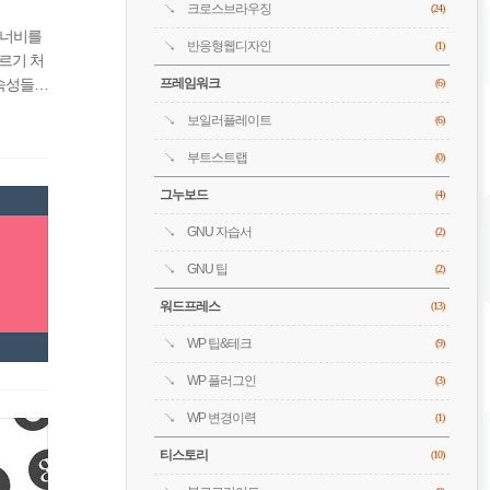
크로스브라우징
(24)
 너비를
반응형웹디자인
(1)
르기 처
프레임워크
 속성들을
(6)
S 박스
보일러플레이트
(6)
부트스트랩
(0)
그누보드
(4)
GNU 자습서
(2)
GNU 팁
(2)
워드프레스
(13)
WP 팁&테크
(9)
WP 플러그인
(3)
WP 변경이력
(1)
티스토리
(10)