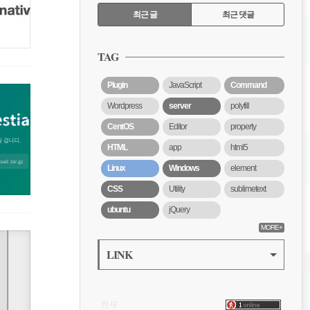
RECENTLY
최근 글
최근 댓글
최
근
TAG
글
Plugin
JavaScript
Command
Wordpress
server
polyfill
CentOS
Editor
property
HTML
app
html5
Linux
Windows
element
CSS
Utility
sublimetext
ubuntu
jQuery
MORE+
LINK
VISITOR
현재