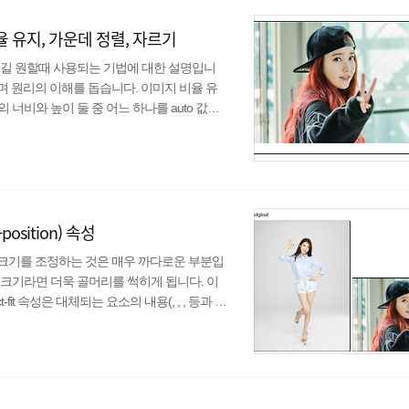
 유지, 가운데 정렬, 자르기
되길 원할때 사용되는 기법에 대한 설명입니
며 원리의 이해를 돕습니다. 이미지 비율 유
너비와 높이 둘 중 어느 하나를 auto 값을
은 아래와 같다. img { max-width: 1
정하기 위해서 이를 감싸는 컨테이너를 추가 해주고
} img { max-width: 100%; hei..
position) 속성
 크기를 조정하는 것은 매우 까다로운 부분입
크기라면 더욱 골머리를 썩히게 됩니다. 이
t-fit 속성은 대체되는 요소의 내용(, , , 등과 같
이는 프로필 이미지나 고정된 크기의 썸네일을
넘겨받아 비율을 유지한 채로 일정한 크기로
e 속성과 매우 유사하다. object-fit 속성 값