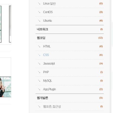
Linux 일반
(63)
CentOS
(26)
Ubuntu
(46)
네트워크
(8)
웹코딩
(125)
HTML
(43)
CSS
(41)
Javascript
(14)
PHP
(5)
MySQL
(0)
App,Plugin
(22)
웹개발론
(31)
웹표준, 접근성
(6)