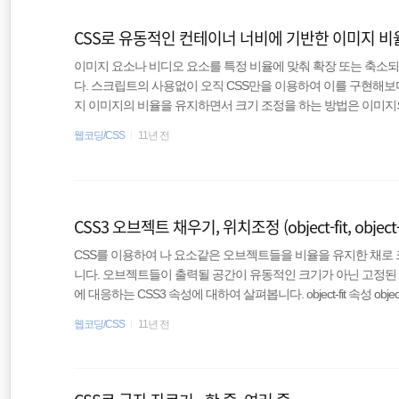
polyfill
CSS로 유동적인 컨테이너 너비에 기반한 이미지 비율
이미지 요소나 비디오 요소를 특정 비율에 맞춰 확장 또는 축소
CentOS
다. 스크립트의 사용없이 오직 CSS만을 이용하여 이를 구현해보
지 이미지의 비율을 유지하면서 크기 조정을 하는 방법은 이미지의 
Editor
유지한 채로 크기 조정을 하는 것이다. 흔히 반응형 이미지에 사용되는 방법
웹코딩/CSS
11년 전
00%; height: auto; } 반응형 이미지의 너비를 자유롭게 조
적절한 너비를 부여하면 아래와 같다. .thumbnail-wrappper { width: 25%; 
CSS3 오브젝트 채우기, 위치조정 (object-fit, object-
CSS를 이용하여 나 요소같은 오브젝트들을 비율을 유지한 채로
니다. 오브젝트들이 출력될 공간이 유동적인 크기가 아닌 고정된 
에 대응하는 CSS3 속성에 대하여 살펴봅니다. object-fit 속성 objec
은)이 지정된 너비와 높이에 맞게 장착되는 방식을 지정한다. 
웹코딩/CSS
11년 전
출력하는 다양한 경우처럼 제각각의 크기를 가진 오브젝트등을 
재가공하는 경우에 유용하다고 할 수 있다. CSS3의 background-siz
속성값들의 변화를 살펴보..