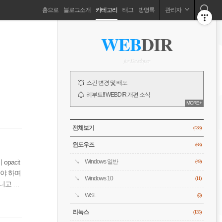
네
홈으로
블로그소개
카테고리
태그
방명록
관리자
비
ABOUT
사
WEB
DIR
이
드
게
바
for Developer
이
NOTICE
스킨 변경 및 배포
션
리부트!! WEBDIR 개편 소식
MORE+
오픈!! WEBDIR 블로그 소개
전체 보기
CATEGORY
전체보기
(438)
윈도우즈
(68)
acit
Windows 일반
(49)
해야 하며
Windows 10
(11)
니고 있
pse 테
WSL
(8)
리눅스
(135)