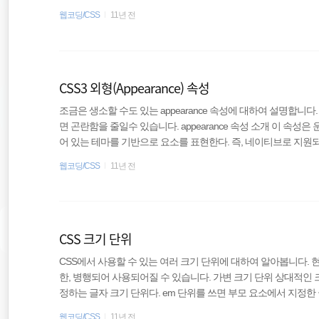
기거나 보여지게 할 수 있다. 대부분 어색한 번쩍이는 효과로 인해 이를 숨
웹코딩/CSS
11년 전
ckface-visibility: hidden; /* Chrome, Safari, Opera */ backface-visibil
면..
CSS3 외형(Appearance) 속성
조금은 생소할 수도 있는 appearance 속성에 대하여 설명합니
면 곤란함을 줄일수 있습니다. appearance 속성 소개 이 속
어 있는 테마를 기반으로 요소를 표현한다. 즉, 네이티브로 지원
을 이용할 수 있다. div { appearance: button; -moz-appearance: button; /
웹코딩/CSS
11년 전
Safari and Chrome */ } 예를 들면 iOS의 폼 요소들에 부
때 사용할 수 있다. webit 계열의 브라우저의 type="sear..
CSS 크기 단위
CSS에서 사용할 수 있는 여러 크기 단위에 대하여 알아봅니다. 현재
한, 병행되어 사용되어질 수 있습니다. 가변 크기 단위 상대적인 크
정하는 글자 크기 단위다. em 단위를 쓰면 부모 요소에서 지정한
라서 2em을 지정하면 부모 요소의 글자 크기의 2배가 된다. 문
웹코딩/CSS
11년 전