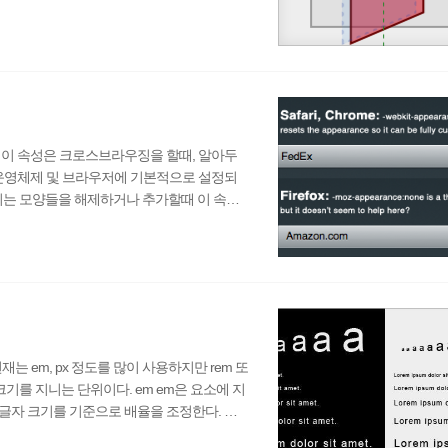
기고 싶어할 것이다. div { -webkit-ba
ity: hidden; } backface-visibility 속성값 hidden : 이
다. 이 속성은 크로스브라우징을 할때, 알아두
성은 운영체제 및 브라우저에 기본적으로 설정되
되는 모양들을 해제하거나 추가할때 이 속성
* Firefox */ -webkit-appearance: button; /*
여되어 있는 둥근 테두리값이나 그림자 효과를 제거할
는 em, px 정도를 많이 사용하지만 rem 또
기를 지니는 단위이다. em em은 요소에 지
 글자 크기를 기준으로 배율을 조정한다. 따
서 레이아웃을 글자 크기에 따라 유동적으로 만