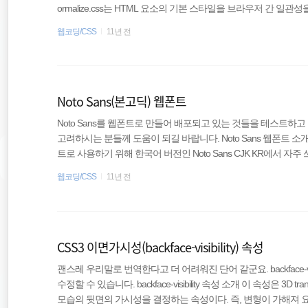
ormalize.css는 HTML 요소의 기본 스타일을 브라우저 간 일관
ilerplate(보일러플레이트) 및 Bootstrap(부트스트랩) 등과
웹코딩/CSS
11년 전
있다. HOME Normalize.css Project Site REPO Normalize.css so
바일 브라우저를 포함하여)를 광범위하게 지원하며, HTML5 요소,
Noto Sans(본고딕) 웹폰트
Noto Sans를 웹폰트로 만들어 배포되고 있는 것들을 테스트하
고려하시는 분들께 도움이 되길 바랍니다. Noto Sans 웹폰트 소개 Not
트로 사용하기 위해 한국어 버전인 Noto Sans CJK KR에서 자주 쓰이
만 추출하여 만들어지고 있다. 이 제작과정은 한글 웹 폰트 경량
웹코딩/CSS
11년 전
를 이용해 NotoSansKR-Hestia라는 웹폰트가 공유 되고 있다(이하 No
딕(Noto Sans) 웹폰트 사용하기에서도 비슷한 웹폰트를 배포(이하 n
CSS3 이면가시성(backface-visibility) 속성
괜스레 우리말로 번역한다고 더 어려워진 단어 같군요. backface-vi
수정할 수 있습니다. backface-visibility 속성 소개 이 속성은 3D
모습의 뒷면의 가시성을 결정하는 속성이다. 즉, 변형이 가해져 