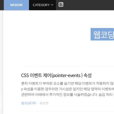
현
WEBDIR
CATEGORY
본
문
검
으
재
색
로
바
위
로
가
웹코
기
치
::
Plugin
JavaScript
CSS 이벤트 제어(pointer-events ) 속성
Command
흔히 이벤트가 부여된 요소를 숨기면 해당 이벤트가 작동하지 않을
y 속성을 이용한 경우라면 가시성은 없지만 해당 영역의 이벤트에 응
관련하여 아래에서 추가적인 정보를 서술하였습니다. 숨김 처리 속
Wordpress
다. 아래의 표를 참고하자. 숨김 속성과 값 공간점유 이벤트 탭(Tab) 접근 opaci
웹코딩/CSS
11년 전
이블안에서만 비점유 비활성 불가능 display:..
server