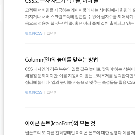
CSS로 글자 자르기 - 한 줄, 여러 줄
고정된 너비만을 제공하는 레이아웃에서는 서버단에서 화면에 출
가지거나 서버 스크립트쪽에 접근할 수 없어 글자수를 제어하기 
음으로 적용해 볼 것은 한 줄, 혹은 여러 줄에 걸쳐 출력되고 있는
조합하여 조건을 맞추는 일부터 시작된다. 출력될 너비 조정하기 
웹코딩/CSS
11년 전
모델 (box model) #1 에서 살펴봤듯이 display 속성의 inline 
Column(열)의 높이를 맞추는 방법
CSS 디자인의 경우 복수의 열을 같은 높이로 맞춰야 하는 상황이
해결될 문제이지만, 이를 지원하지 않는 브라우저를 생각한다면 
정리해 봅니다. 열의 높이를 자동으로 맞추는 속성들을 활용 CSS
이에서 자동으로 열의 높이를 맞추는 속성들이 있다. flex 속성 fl
웹코딩/CSS
11년 전
상 요소를 감싸는 부모요소에 display: flex 를 설정하고 대상
다. 다만 지원문법이 중간에 한번 교체되었고 구형 브라우저들에
에 문제가 발생한다. IE는 11버전 이상, 안드로이드..
아이콘 폰트(IconFont)의 모든 것
웹폰트의 또 다른 진화형태인 아이콘 폰트에 대한 설명과 이를 