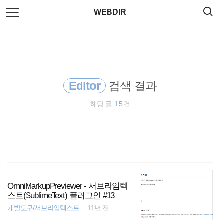
검
본
WEBDIR
색
문
으
로
property
바
로
태그
방명록
가
jQuery
기
Editor
검색 결과
polyfill
해당 글
15
건
ubuntu
html5
Linux
CSS
OmniMarkupPreviewer - 서브라임텍
스트(SublimeText) 플러그인 #13
개발도구/서브라임텍스트
11년 전
server