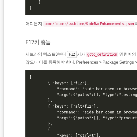
    }

어디든지
some/folder/.sublime/SideBarEnhancements.json
F12키 충돌
서브라임 텍스트3부터
키가
명령어의 
F12
goto_definition
않으니 이를 등록해야 한다. Preferences > Package Settings >
[

        { "keys": ["f12"],

            "command": "side_bar_open_in_browse
            "args":{"paths":[], "type":"testing
        },

        { "keys": ["alt+f12"],

            "command": "side_bar_open_in_browse
            "args":{"paths":[], "type":"product
        },

        {

            "keys": ["ctrl+t"],
