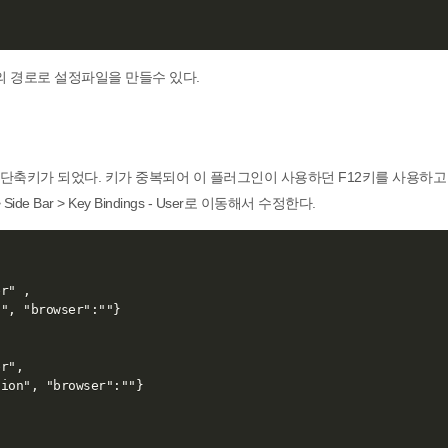
의 경로로 설정파일을 만들수 있다.
단축키가 되었다. 키가 중복되어 이 플러그인이 사용하던 F12키를 사용하고
 Side Bar > Key Bindings - User로 이동해서 수정한다.
r" ,

", "browser":""}

r",

ion", "browser":""}
