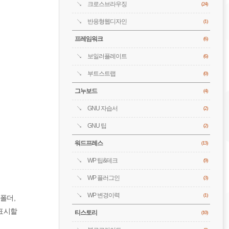
크로스브라우징
(24)
반응형웹디자인
(1)
프레임워크
(6)
보일러플레이트
(6)
부트스트랩
(0)
그누보드
(4)
GNU 자습서
(2)
GNU 팁
(2)
워드프레스
(13)
WP 팁&테크
(9)
WP 플러그인
(3)
WP 변경이력
(1)
폴더,
 표시할
티스토리
(10)