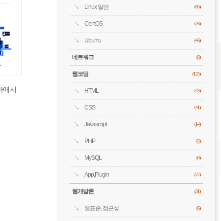
Linux 일반
(63)
CentOS
(26)
Ubuntu
(46)
네트워크
(8)
웹코딩
(125)
바에서
HTML
(43)
CSS
(41)
Javascript
(14)
PHP
(5)
MySQL
(0)
App,Plugin
(22)
웹개발론
(31)
웹표준, 접근성
(6)