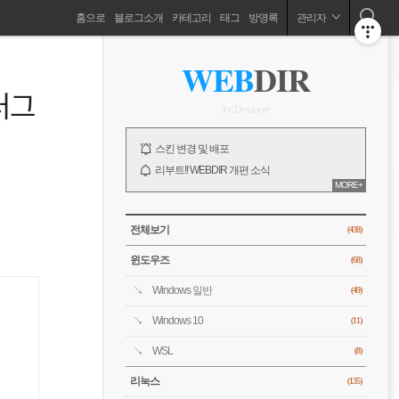
네
홈으로
블로그소개
카테고리
태그
방명록
관리자
비
ABOUT
사
WEB
DIR
이
드
게
플러그
바
for Developer
이
NOTICE
스킨 변경 및 배포
션
리부트!! WEBDIR 개편 소식
MORE+
오픈!! WEBDIR 블로그 소개
전체 보기
CATEGORY
전체보기
(438)
윈도우즈
(68)
Windows 일반
(49)
Windows 10
(11)
WSL
(8)
리눅스
(135)