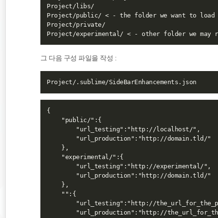
Project/libs/

Project/public/ < - the folder we want to load 
Project/private/

그 다음 구성 파일을 작성 :
{

    "public/":{

        "url_testing":"http://localhost/",

        "url_production":"http://domain.tld/"

    },

    "experimental/":{

        "url_testing":"http://experimental/",

        "url_production":"http://domain.tld/"

    },

    "":{

        "url_testing":"http://the_url_for_the_p
        "url_production":"http://the_url_for_th