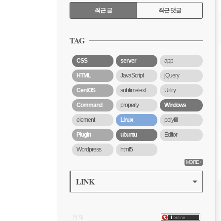
RECENTLY
최근 글
최근 댓글
최
근
TAG
글
CSS
server
app
HTML
JavaScript
jQuery
CentOS
sublimetext
Utility
Command
property
Windows
element
Linux
polyfill
Plugin
ubuntu
Editor
Wordpress
html5
MORE+
LINK
VISITOR
현재