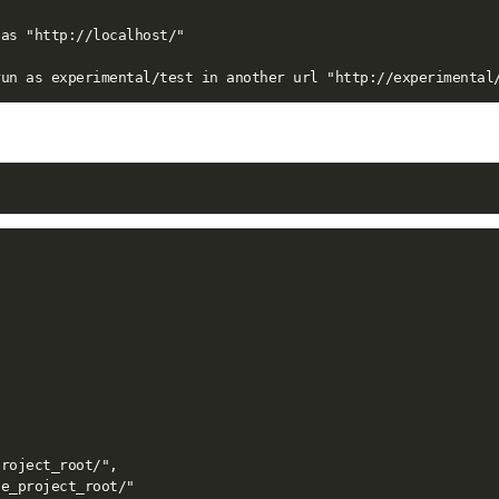
as "http://localhost/"

roject_root/",

e_project_root/"
