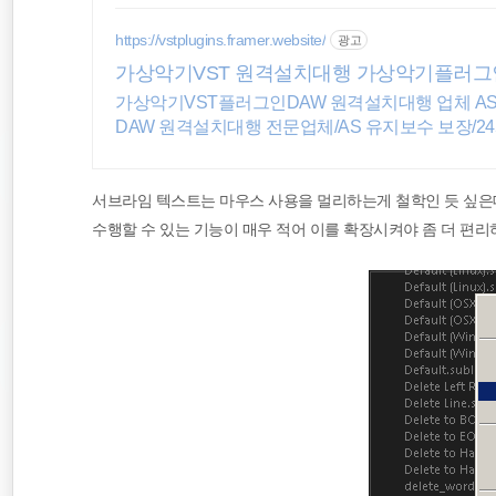
jQuery
https://vstplugins.framer.website/
광고
가상악기VST 원격설치대행 가상악기플러그
CentOS
가상악기VST플러그인DAW 원격설치대행 업체 AS
DAW 원격설치대행 전문업체/AS 유지보수 보장/2
sublimetext
서브라임 텍스트는 마우스 사용을 멀리하는게 철학인 듯 싶은
수행할 수 있는 기능이 매우 적어 이를 확장시켜야 좀 더 편리