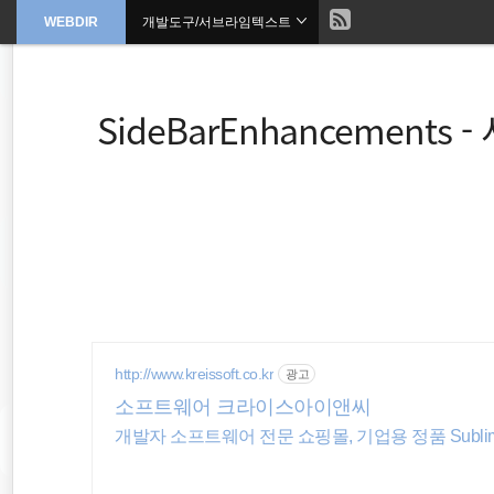
현
WEBDIR
개발도구/서브라임텍스트
본
문
검
으
재
색
로
바
위
Side​Bar​Enhancements
로
가
기
치
::
CSS
server
app
http://www.kreissoft.co.kr
광고
소프트웨어 크라이스아이앤씨
HTML
개발자 소프트웨어 전문 쇼핑몰, 기업용 정품 Sublime
JavaScript