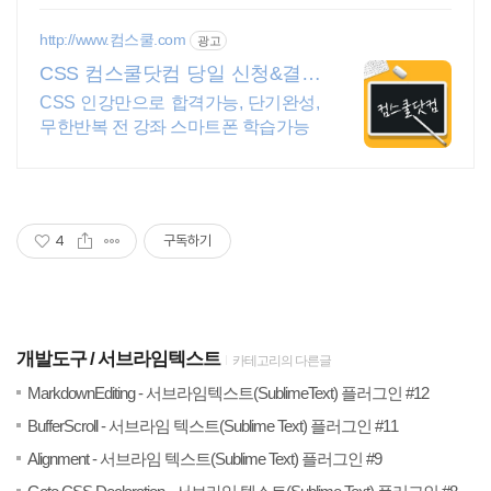
격설치대행 전문업체/AS 유지보수 보
장/24시간 상담
http://www.컴스쿨.com
광고
CSS 컴스쿨닷컴 당일 신청&결제
시 기프티콘!
CSS 인강만으로 합격가능, 단기완성,
무한반복 전 강좌 스마트폰 학습가능
4
구독하기
개발도구
서브라임텍스트
카테고리의 다른글
(0)
20
MarkdownEditing - 서브라임텍스트(SublimeText) 플러그인 #12
(0)
20
BufferScroll - 서브라임 텍스트(Sublime Text) 플러그인 #11
(2)
20
Alignment - 서브라임 텍스트(Sublime Text) 플러그인 #9
(1)
20