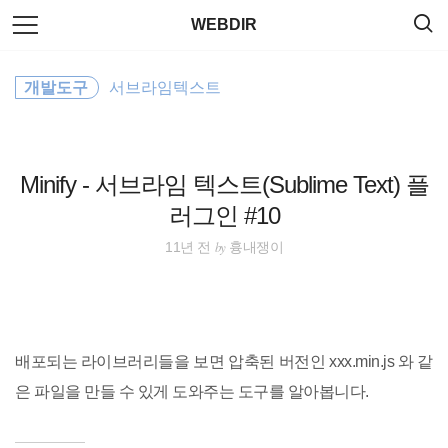
검
본
WEBDIR
색
문
으
로
Wordpress
바
개발도구
서브라임텍스트
로
태그
방명록
가
JavaScript
기
app
Minify - 서브라임 텍스트(Sublime Text) 플
러그인 #10
Windows
by
11년 전
흉내쟁이
Editor
CSS
배포되는 라이브러리들을 보면 압축된 버전인 xxx.min.js 와 같
property
은 파일을 만들 수 있게 도와주는 도구를 알아봅니다.
ubuntu