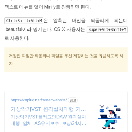
택스트 메뉴를 열어 Minify로 진행하면 된다.
은 압축된 버전을 되돌리게 되는데
Ctrl+Shift+Alt+M
.beautiful이라 명기된다. OS X 사용자는
Super+Alt+Shift+M
로 사용한다.
저장된 파일만 작동되니 파일을 우선 저장하는 것을 유념하도록 하
자.
https://vstplugins.framer.website/
광고
가상악기VST 원격설치대행 가상
악기플러그인 원격설치대행
가상악기VST플러그인DAW 원격설치
대행 업체 AS유지보수 보장/24시간
상담 가상악기VST플러그인DAW 원