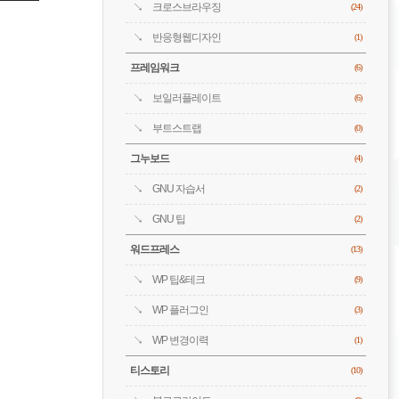
크로스브라우징
(24)
반응형웹디자인
(1)
프레임워크
(6)
보일러플레이트
(6)
부트스트랩
(0)
그누보드
(4)
GNU 자습서
(2)
GNU 팁
(2)
워드프레스
(13)
WP 팁&테크
(9)
WP 플러그인
(3)
WP 변경이력
(1)
티스토리
(10)