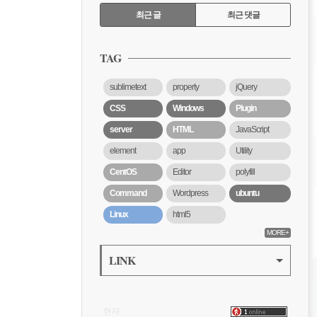
RECENTLY
최근 글
최근 댓글
최
근
TAG
글
sublimetext
property
jQuery
CSS
Windows
Plugin
server
HTML
JavaScript
element
app
Utility
CentOS
Editor
polyfill
Command
Wordpress
ubuntu
Linux
html5
MORE+
LINK
VISITOR
현재