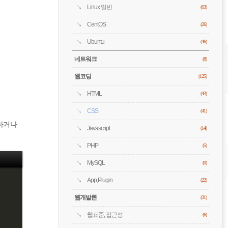
Linux 일반
(63)
CentOS
(26)
Ubuntu
(46)
네트워크
(8)
웹코딩
(125)
HTML
(43)
CSS
(41)
하거나
Javascript
(14)
PHP
(5)
MySQL
(0)
App,Plugin
(22)
웹개발론
(31)
웹표준, 접근성
(6)