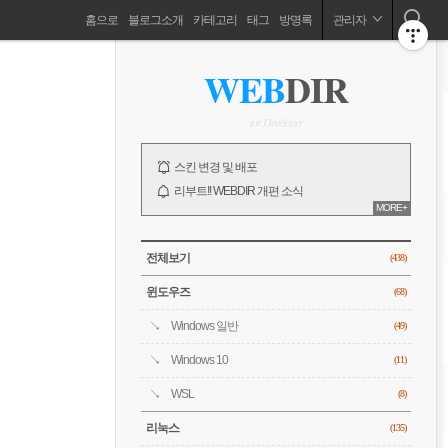
네
홈으로
블로그소개
카테고리
태그
방명록
관리자
비
ABOUT
사
WEB
DIR
이
드
게
바
for Developer
이
NOTICE
스킨 변경 및 배포
션
리부트!! WEBDIR 개편 소식
MORE+
오픈!! WEBDIR 블로그 소개
전체 보기
CATEGORY
전체보기
(438)
윈도우즈
(68)
Windows 일반
(49)
Windows 10
(11)
WSL
(8)
리눅스
(135)