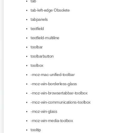
tab
tab-left-edge Obsolete
tabpanels
textfield
textfield-multiline
toolbar
toolbarbutton
toolbox
-moz-mac-unified-toolbar
-moz-win-borderless-glass
-moz-win-browsertabbar-toolbox
-moz-win-communications-toolbox
-moz-win-glass
-moz-win-media-toolbox
tooltip