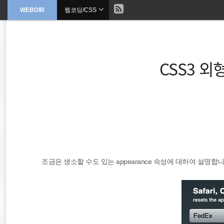
현
WEBDIR
웹코딩/CSS
본
문
검
으
재
색
로
바
위
로
가
CSS3 외형
기
치
::
sublimetext
property
조금은 생소할 수도 있는 appearance 속성에 대하여 설명
jQuery
CSS
Windows