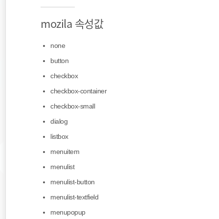
mozila 속성값
none
button
checkbox
checkbox-container
checkbox-small
dialog
listbox
menuitem
menulist
menulist-button
menulist-textfield
menupopup