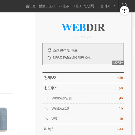
네
홈으로
블로그소개
카테고리
태그
방명록
관리자
비
ABOUT
사
WEB
DIR
이
드
게
바
for Developer
이
NOTICE
스킨 변경 및 배포
션
리부트!! WEBDIR 개편 소식
MORE+
오픈!! WEBDIR 블로그 소개
전체 보기
CATEGORY
전체보기
(438)
윈도우즈
(68)
Windows 일반
(49)
Windows 10
(11)
WSL
(8)
리눅스
(135)