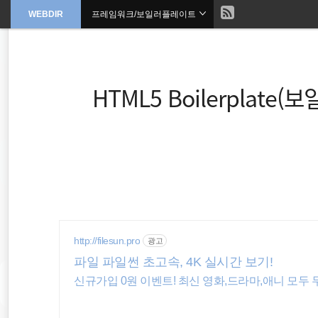
현
WEBDIR
프레임워크/보일러플레이트
본
문
검
으
재
색
로
바
위
로
가
HTML5 Boilerplate
기
치
::
sublimetext
Wordpress
html5
http://filesun.pro
광고
파일 파일썬 초고속, 4K 실시간 보기!
property
신규가입 0원 이벤트! 최신 영화,드라마,애니 모두 무
Plugin