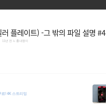
(보일러 플레이트) -그 밖의 파일 설명 #4
by
11년 전
흉내쟁이
료! 4K 스트리밍