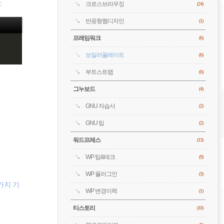
:
크로스브라우징
(24)
반응형웹디자인
(1)
프레임워크
(6)
보일러플레이트
(6)
부트스트랩
(0)
그누보드
(4)
GNU 자습서
(2)
GNU 팁
(2)
워드프레스
(13)
WP 팁&테크
(9)
WP 플러그인
(3)
가지 기
WP 변경이력
(1)
티스토리
(10)