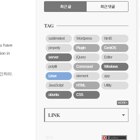
RECENTLY
최근 글
최근 댓글
최
근
TAG
글
sublimetext
Wordpress
html5
 have
property
Plugin
CentOS
ion in
server
jQuery
Editor
polyfill
Command
Windows
인하라.
Linux
element
app
JavaScript
HTML
Utility
ubuntu
CSS
MORE+
LINK
VISITOR
현재