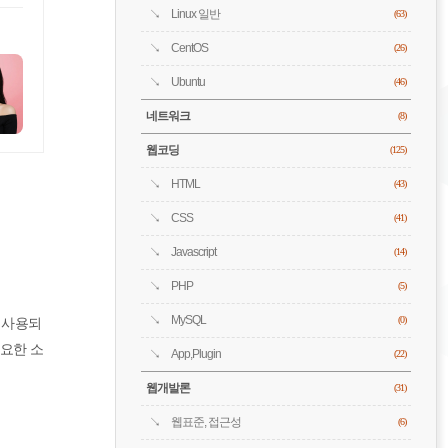
Linux 일반
(63)
CentOS
(26)
Ubuntu
(46)
네트워크
(8)
웹코딩
(125)
HTML
(43)
CSS
(41)
Javascript
(14)
PHP
(5)
MySQL
 사용되
(0)
필요한 소
App,Plugin
(22)
웹개발론
(31)
웹표준, 접근성
(6)