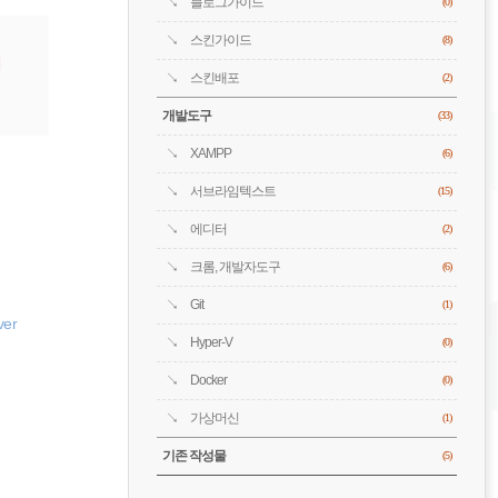
블로그가이드
(0)
스킨가이드
(8)
스킨배포
(2)
개발도구
(33)
XAMPP
(6)
서브라임텍스트
(15)
에디터
(2)
크롬, 개발자도구
(6)
Git
(1)
ver
Hyper-V
(0)
Docker
(0)
가상머신
(1)
기존 작성물
(5)