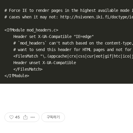
# Force IE to render pages in the highest available mode i
# cases when it may not: http://hsivonen.iki.fi/doctype/ie
<IfModule mod_headers.c>

    Header set X-UA-Compatible "IE=edge"

    # `mod_headers` can't match based on the content-type,
    # want to send this header for HTML pages and not for 
    <FilesMatch "\.(appcache|crx|css|cur|eot|gif|htc|ico|j
    Header unset X-UA-Compatible

    </FilesMatch>

</IfModule>
45
구독하기