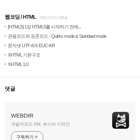
웹코딩
HTML
카테고리의 다른글
(0)
20
[HTML5] 1장 HTML5를 시작하기 전에...
(0)
201
관용모드와 표준모드 - Quirks mode & Standard mode
(0)
201
문자셋 UTF-8과 EUC-KR
(0)
201
XHTML 기본구조
(0)
201
XHTML 1.0
댓글
WEBDIR
개발자모드 ON, 부스터 디자인
구독하기