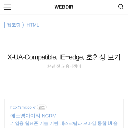
검
본
WEBDIR
색
문
으
로
JavaScript
바
웹코딩
HTML
로
태그
방명록
가
jQuery
기
CSS
X-UA-Compatible, IE=edge, 호환성 보기
app
by
14년 전
흉내쟁이
server
Editor
element
http://smit.co.kr
광고
에스엠아이티 NCRM
Command
기업용 웹표준 기술 기반 데스크탑과 모바일 통합 UI 솔